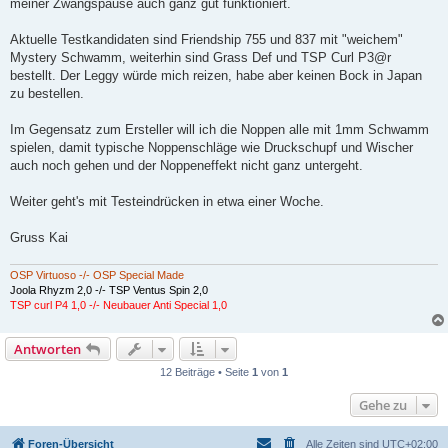
meiner Zwangspause auch ganz gut funktioniert.
Aktuelle Testkandidaten sind Friendship 755 und 837 mit "weichem"
Mystery Schwamm, weiterhin sind Grass Def und TSP Curl P3@r
bestellt. Der Leggy würde mich reizen, habe aber keinen Bock in Japan
zu bestellen.
Im Gegensatz zum Ersteller will ich die Noppen alle mit 1mm Schwamm
spielen, damit typische Noppenschläge wie Druckschupf und Wischer
auch noch gehen und der Noppeneffekt nicht ganz untergeht.
Weiter geht's mit Testeindrücken in etwa einer Woche.
Gruss Kai
OSP Virtuoso -/- OSP Special Made
Joola Rhyzm 2,0 -/- TSP Ventus Spin 2,0
TSP curl P4 1,0 -/- Neubauer Anti Special 1,0
Antworten
12 Beiträge • Seite
1
von
1
Gehe zu
Foren-Übersicht
Alle Zeiten sind
UTC+02:00