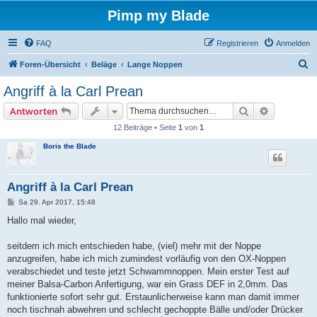
Pimp my Blade
FAQ
Registrieren
Anmelden
S
Foren-Übersicht
Beläge
Lange Noppen
u
Angriff à la Carl Prean
c
Suche
Erweiterte
Antworten
h
12 Beiträge • Seite
1
von
1
e
Boris the Blade
Angriff à la Carl Prean
B
Sa 29. Apr 2017, 15:48
e
i
Hallo mal wieder,
t
r
a
seitdem ich mich entschieden habe, (viel) mehr mit der Noppe
g
anzugreifen, habe ich mich zumindest vorläufig von den OX-Noppen
verabschiedet und teste jetzt Schwammnoppen. Mein erster Test auf
meiner Balsa-Carbon Anfertigung, war ein Grass DEF in 2,0mm. Das
funktionierte sofort sehr gut. Erstaunlicherweise kann man damit immer
noch tischnah abwehren und schlecht gechoppte Bälle und/oder Drücker