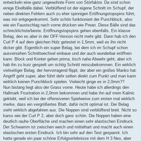
entwickeln eine ganz ungewohnte Form von Störfaktor. Da sind schon
einige Ekelbälle dabei. Verblüffend ist der eigene Schnitt im Schupf, der
neben direkten Fehlern auch zu eher spinnigen Eröffnungstopspins führt,
was mir entgegenkommt. Sehr schön funktioniert der Punchblock, also
wie ein Faustschlag nach vorne drücken wie Prean. Diese Bälle sind das
schrecklichste/beste. Eröffnungstopspins gehen ebenfalls. Ein klasse
Belag, den es aber in der OFF-Version nicht mehr gibt. Dann hab ich den
Curl P 4 auf dem gleichen Holz getestet in 1,5mm, weil es ihn nicht
dicker gibt. Eigentlich ein super Belag, bei dem ich im Schupf schon
ausversehen Schnittwechsel einbaue und der auch wunderbar eröffnen
kann. Block und Konter gehen prima, tisch nahe Abwehr geht, aber ich
hab ihn zu kurz gespielt um richtig Schnitt reinzubekommen. Ein wirklich
vielseitiger Belag, der hervorragend flippt, der aber ein großes Manko hat:
Angriff geht super, aber führt dehr selten direkt zum Punkt und man kann
wirklich keinen Punchblock spielen. Vieleicht ginge es in 2,0mm??
Nun bislang liegt also der Grass vorne. Heute habe ich allerdings den
Hallmark Frustration in 2,0mm bekommen und habe ihn auf mein Kalinic
geklebt, weil ich bei der offensiveren Spielweise zum ersten mal wirklich
merke, dass ein vergrößertes Blatt, dafür nicht optimal ist. Der Belag
sieht wirklich abgefahren aus. Die Noppen sind verblüffend breit. Nicht so
karss wie der Curl P 2, aber doch ganz schön. Die Noppen haben eine
deutlich rauhe Oberfläche und machen einen sehr elastischen Eindruck.
Der Schwamm ist zwischen weich und mittelhart und macht auch einen
elastischen ersten Eindruck. Ich bin sehr auf den Test gespannt. Ich
hatte gerade ein paar schöne Erfolgserlebnisse mit dem H 3 Neo, aber