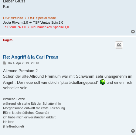
Lieber Gruss
Kai
OSP Virtuoso -/- OSP Special Made
Joola Rhyzm 2,0 -/- TSP Ventus Spin 2,0
TSP curl P4 1,0 -/- Neubauer Anti Special 1,0
Cogito
Re: Angriff à la Carl Prean
B
Do 4. Apr 2019, 20:13
e
i
Allround Premium 2 .
t
Schon der alte Allround Premium war mit Schwamm sehr unangenehm im
r
a
Angriff. Der neue soll wie üblich "plastikballangepasst"
und einen Tick
g
schneller sein.
einfache Sätze
während ich stehe fällt der Schatten hin
Morgensonne entwirft die erste Zeichnung
Blühn ist ein tödliches Geschäft
ich habe mich einverstanden erklärt
ich lebe
(Heißenbüttel)