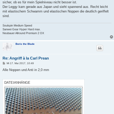
sicher, ob es für mein Spielniveau nicht besser ist.
Der Leggy kam gerade aus Japan und sieht spannend aus. Recht leicht
mit elastischem Schwamm und elastischen Noppen die deutlich geriffelt
sind.
Soulspin Medium Speed
Sanwei Gear Hyper Hard max.
Neubauer Allround Premium 2 OX
Boris the Blade
Re: Angriff à la Carl Prean
B
Mi 17. Mai 2017, 10:49
e
i
Alle Noppen und Anti in 2,0 mm
t
r
a
g
DATEIANHÄNGE