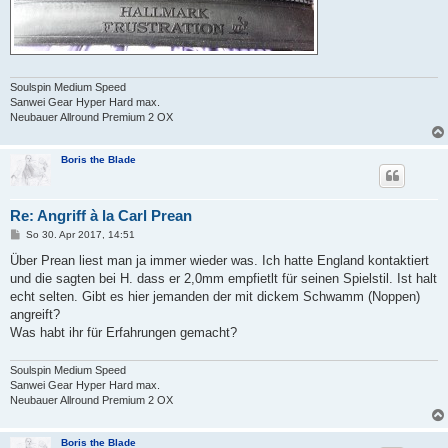
Soulspin Medium Speed
Sanwei Gear Hyper Hard max.
Neubauer Allround Premium 2 OX
Boris the Blade
Re: Angriff à la Carl Prean
B
So 30. Apr 2017, 14:51
e
i
Über Prean liest man ja immer wieder was. Ich hatte England kontaktiert
t
und die sagten bei H. dass er 2,0mm empfietlt für seinen Spielstil. Ist halt
r
a
echt selten. Gibt es hier jemanden der mit dickem Schwamm (Noppen)
g
angreift?
Was habt ihr für Erfahrungen gemacht?
Soulspin Medium Speed
Sanwei Gear Hyper Hard max.
Neubauer Allround Premium 2 OX
Boris the Blade