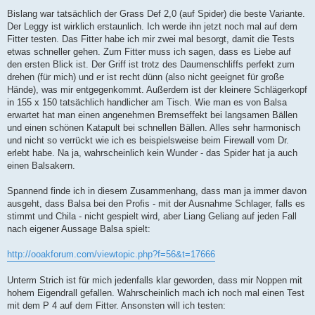
Bislang war tatsächlich der Grass Def 2,0 (auf Spider) die beste Variante.
Der Leggy ist wirklich erstaunlich. Ich werde ihn jetzt noch mal auf dem
Fitter testen. Das Fitter habe ich mir zwei mal besorgt, damit die Tests
etwas schneller gehen. Zum Fitter muss ich sagen, dass es Liebe auf
den ersten Blick ist. Der Griff ist trotz des Daumenschliffs perfekt zum
drehen (für mich) und er ist recht dünn (also nicht geeignet für große
Hände), was mir entgegenkommt. Außerdem ist der kleinere Schlägerkopf
in 155 x 150 tatsächlich handlicher am Tisch. Wie man es von Balsa
erwartet hat man einen angenehmen Bremseffekt bei langsamen Bällen
und einen schönen Katapult bei schnellen Bällen. Alles sehr harmonisch
und nicht so verrückt wie ich es beispielsweise beim Firewall vom Dr.
erlebt habe. Na ja, wahrscheinlich kein Wunder - das Spider hat ja auch
einen Balsakern.
Spannend finde ich in diesem Zusammenhang, dass man ja immer davon
ausgeht, dass Balsa bei den Profis - mit der Ausnahme Schlager, falls es
stimmt und Chila - nicht gespielt wird, aber Liang Geliang auf jeden Fall
nach eigener Aussage Balsa spielt:
http://ooakforum.com/viewtopic.php?f=56&t=17666
Unterm Strich ist für mich jedenfalls klar geworden, dass mir Noppen mit
hohem Eigendrall gefallen. Wahrscheinlich mach ich noch mal einen Test
mit dem P 4 auf dem Fitter. Ansonsten will ich testen: