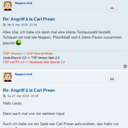
Noppen-Jedi
Re: Angriff à la Carl Prean
B
Mo 8. Apr 2019, 21:54
e
i
Alles klar, ich habe mir dann mal eine kleine Testauswahl bestellt.
t
Schauen wir mal wie Noppen, Plastikball und 4 Jahre Pause zusammen
r
a
passen
g
OSP Virtuoso -/- OSP Special Made
Joola Rhyzm 2,0 -/- TSP Ventus Spin 2,0
TSP curl P4 1,0 -/- Neubauer Anti Special 1,0
Noppen-Jedi
Re: Angriff à la Carl Prean
B
Sa 27. Apr 2019, 20:28
e
i
Hallo Leute,
t
r
a
Dann auch mal von mir weiterer Input:
g
Auch ich habe vor ein Spiel wie Carl Prean aufzuziehen, das hatte vor