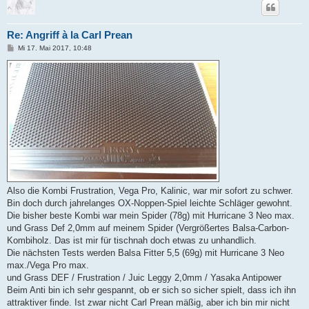
Re: Angriff à la Carl Prean
B
Mi 17. Mai 2017, 10:48
e
i
t
r
a
g
Also die Kombi Frustration, Vega Pro, Kalinic, war mir sofort zu schwer.
Bin doch durch jahrelanges OX-Noppen-Spiel leichte Schläger gewohnt.
Die bisher beste Kombi war mein Spider (78g) mit Hurricane 3 Neo max.
und Grass Def 2,0mm auf meinem Spider (Vergrößertes Balsa-Carbon-
Kombiholz. Das ist mir für tischnah doch etwas zu unhandlich.
Die nächsten Tests werden Balsa Fitter 5,5 (69g) mit Hurricane 3 Neo
max./Vega Pro max.
und Grass DEF / Frustration / Juic Leggy 2,0mm / Yasaka Antipower
Beim Anti bin ich sehr gespannt, ob er sich so sicher spielt, dass ich ihn
attraktiver finde. Ist zwar nicht Carl Prean mäßig, aber ich bin mir nicht