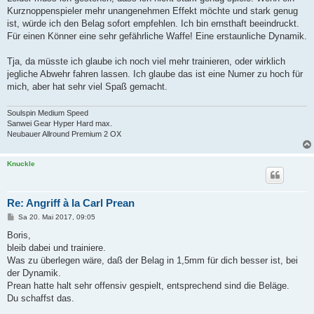
Kurznoppenspieler mehr unangenehmen Effekt möchte und stark genug
ist, würde ich den Belag sofort empfehlen. Ich bin ernsthaft beeindruckt.
Für einen Könner eine sehr gefährliche Waffe! Eine erstaunliche Dynamik.
Tja, da müsste ich glaube ich noch viel mehr trainieren, oder wirklich
jegliche Abwehr fahren lassen. Ich glaube das ist eine Numer zu hoch für
mich, aber hat sehr viel Spaß gemacht.
Soulspin Medium Speed
Sanwei Gear Hyper Hard max.
Neubauer Allround Premium 2 OX
Knuckle
Re: Angriff à la Carl Prean
B
Sa 20. Mai 2017, 09:05
e
i
Boris,
t
bleib dabei und trainiere.
r
a
Was zu überlegen wäre, daß der Belag in 1,5mm für dich besser ist, bei
g
der Dynamik.
Prean hatte halt sehr offensiv gespielt, entsprechend sind die Beläge.
Du schaffst das.