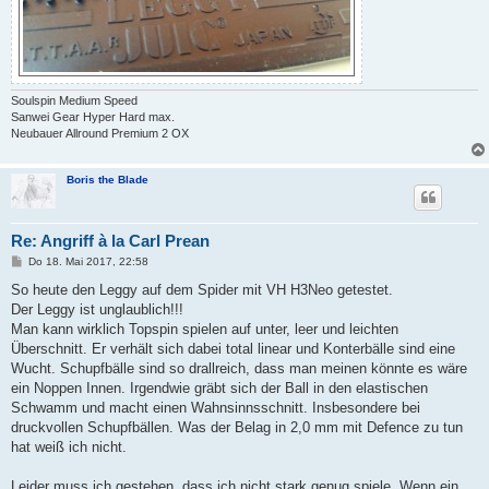
Soulspin Medium Speed
Sanwei Gear Hyper Hard max.
Neubauer Allround Premium 2 OX
Boris the Blade
Re: Angriff à la Carl Prean
B
Do 18. Mai 2017, 22:58
e
i
So heute den Leggy auf dem Spider mit VH H3Neo getestet.
t
Der Leggy ist unglaublich!!!
r
a
Man kann wirklich Topspin spielen auf unter, leer und leichten
g
Überschnitt. Er verhält sich dabei total linear und Konterbälle sind eine
Wucht. Schupfbälle sind so drallreich, dass man meinen könnte es wäre
ein Noppen Innen. Irgendwie gräbt sich der Ball in den elastischen
Schwamm und macht einen Wahnsinnsschnitt. Insbesondere bei
druckvollen Schupfbällen. Was der Belag in 2,0 mm mit Defence zu tun
hat weiß ich nicht.
Leider muss ich gestehen, dass ich nicht stark genug spiele. Wenn ein