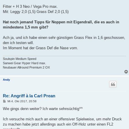
Fitter + H 3 Neo / Vega Pro max.
Mit: Leggy 2,0 (1,5) Grass Def 2,0 (1,5)
Hat noch jemand Tipps für Noppen mit Eigendrall, die es auch in
mindestens 1,5 mm gibt?
Ach ja, und ich habe einen sehr günstigen Grass Flex in 1,6 geschossen,
den ich testen will.
Im Moment hat der Grass Def die Nase vorn.
Soulspin Medium Speed
Sanwei Gear Hyper Hard max.
Neubauer Allround Premium 2 OX
Andy
Re: Angriff à la Carl Prean
B
Mi 4. Okt 2017, 20:58
e
i
Wie gings denn weiter? Ich warte sehnsüchtig^^
t
r
a
Ich versuche mich auch an einer offensiver Spielweise, um mehr Druck
g
zu machen habe jetzt allerdings auch ein Off-Holz unter einen FL2