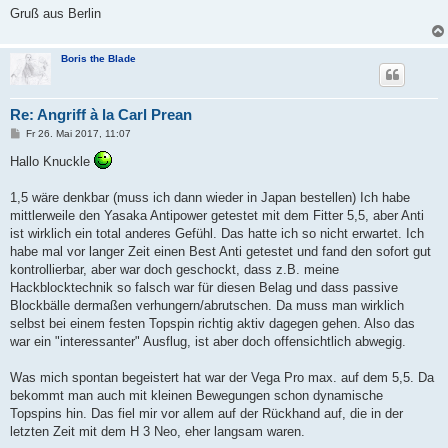
Gruß aus Berlin
Boris the Blade
Re: Angriff à la Carl Prean
B
Fr 26. Mai 2017, 11:07
e
i
Hallo Knuckle
t
r
a
1,5 wäre denkbar (muss ich dann wieder in Japan bestellen) Ich habe
g
mittlerweile den Yasaka Antipower getestet mit dem Fitter 5,5, aber Anti
ist wirklich ein total anderes Gefühl. Das hatte ich so nicht erwartet. Ich
habe mal vor langer Zeit einen Best Anti getestet und fand den sofort gut
kontrollierbar, aber war doch geschockt, dass z.B. meine
Hackblocktechnik so falsch war für diesen Belag und dass passive
Blockbälle dermaßen verhungern/abrutschen. Da muss man wirklich
selbst bei einem festen Topspin richtig aktiv dagegen gehen. Also das
war ein "interessanter" Ausflug, ist aber doch offensichtlich abwegig.
Was mich spontan begeistert hat war der Vega Pro max. auf dem 5,5. Da
bekommt man auch mit kleinen Bewegungen schon dynamische
Topspins hin. Das fiel mir vor allem auf der Rückhand auf, die in der
letzten Zeit mit dem H 3 Neo, eher langsam waren.