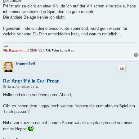
geschnallt.
P4 ist mir zu dicht an einer KN, da ich auf der VH schon eine spiele, habe
ich keinen wechselnden Spin, den ich gern möchte.
Die andere Beläge kenne ich nicht.
Irgendwie finde ich deine Geschichte spannend, würd gern wissen für
welche Variante Du Dich entschieden hast, und warum natürlich...
Test:
||
||
VH: Raystorm
XIOM V1
RH: Feint Long II
1,7
1,1
Noppen-Jedi
Re: Angriff à la Carl Prean
B
Mi 3. Apr 2019, 23:11
e
i
Hallo und einen schönen guten Abend,
t
r
a
Gibt es neben dem Leggy noch weitere Noppen die zum aktiven Spiel am
g
Tisch passen?
Habe vor kurzem nach 4 Jahren Pause wieder angefangen und vermisse
meine Noppe