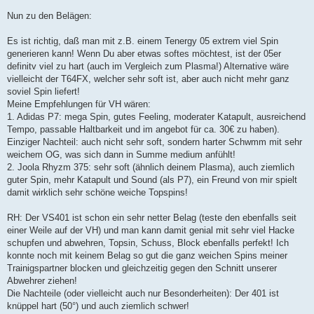
Nun zu den Belägen:
Es ist richtig, daß man mit z.B. einem Tenergy 05 extrem viel Spin
generieren kann! Wenn Du aber etwas softes möchtest, ist der 05er
definitv viel zu hart (auch im Vergleich zum Plasma!) Alternative wäre
vielleicht der T64FX, welcher sehr soft ist, aber auch nicht mehr ganz
soviel Spin liefert!
Meine Empfehlungen für VH wären:
1. Adidas P7: mega Spin, gutes Feeling, moderater Katapult, ausreichend
Tempo, passable Haltbarkeit und im angebot für ca. 30€ zu haben).
Einziger Nachteil: auch nicht sehr soft, sondern harter Schwmm mit sehr
weichem OG, was sich dann in Summe medium anfühlt!
2. Joola Rhyzm 375: sehr soft (ähnlich deinem Plasma), auch ziemlich
guter Spin, mehr Katapult und Sound (als P7), ein Freund von mir spielt
damit wirklich sehr schöne weiche Topspins!
RH: Der VS401 ist schon ein sehr netter Belag (teste den ebenfalls seit
einer Weile auf der VH) und man kann damit genial mit sehr viel Hacke
schupfen und abwehren, Topsin, Schuss, Block ebenfalls perfekt! Ich
konnte noch mit keinem Belag so gut die ganz weichen Spins meiner
Trainigspartner blocken und gleichzeitig gegen den Schnitt unserer
Abwehrer ziehen!
Die Nachteile (oder vielleicht auch nur Besonderheiten): Der 401 ist
knüppel hart (50°) und auch ziemlich schwer!