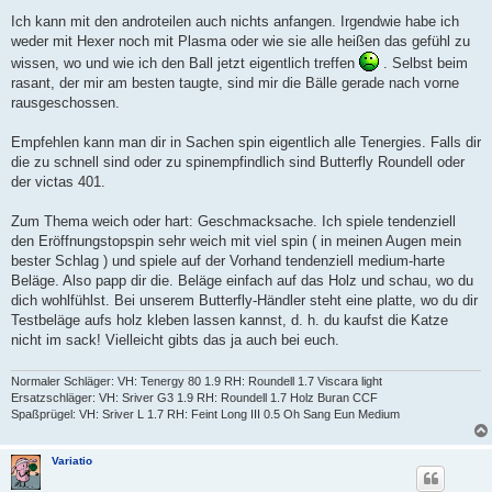
Ich kann mit den androteilen auch nichts anfangen. Irgendwie habe ich
weder mit Hexer noch mit Plasma oder wie sie alle heißen das gefühl zu
wissen, wo und wie ich den Ball jetzt eigentlich treffen
. Selbst beim
rasant, der mir am besten taugte, sind mir die Bälle gerade nach vorne
rausgeschossen.
Empfehlen kann man dir in Sachen spin eigentlich alle Tenergies. Falls dir
die zu schnell sind oder zu spinempfindlich sind Butterfly Roundell oder
der victas 401.
Zum Thema weich oder hart: Geschmacksache. Ich spiele tendenziell
den Eröffnungstopspin sehr weich mit viel spin ( in meinen Augen mein
bester Schlag ) und spiele auf der Vorhand tendenziell medium-harte
Beläge. Also papp dir die. Beläge einfach auf das Holz und schau, wo du
dich wohlfühlst. Bei unserem Butterfly-Händler steht eine platte, wo du dir
Testbeläge aufs holz kleben lassen kannst, d. h. du kaufst die Katze
nicht im sack! Vielleicht gibts das ja auch bei euch.
Normaler Schläger: VH: Tenergy 80 1.9 RH: Roundell 1.7 Viscara light
Ersatzschläger: VH: Sriver G3 1.9 RH: Roundell 1.7 Holz Buran CCF
Spaßprügel: VH: Sriver L 1.7 RH: Feint Long III 0.5 Oh Sang Eun Medium
Variatio