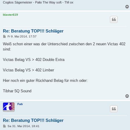
Cogitos Sägemeister - Palio The Way soft - TM ox
blaster619
Re: Beratung TOP!!! Schläger
B
Fr 9. Mai 2014, 17:57
e
i
Weiß schon einer was der Unterschied zwischen den 2 neuen Victas 402
t
sind:
r
a
g
Victas Belag VS > 402 Double Extra
Victas Belag VS > 402 Limber
Hier noch ein guter Rückhand Belag für mich oder:
Tibhar 5Q Sound
Fab
Re: Beratung TOP!!! Schläger
B
Sa 31. Mai 2014, 18:41
e