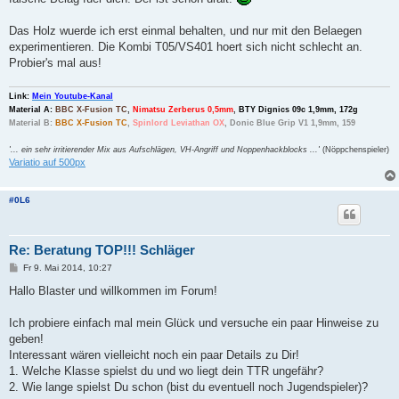
a
g
Das Holz wuerde ich erst einmal behalten, und nur mit den Belaegen
experimentieren. Die Kombi T05/VS401 hoert sich nicht schlecht an.
Probier's mal aus!
Link:
Mein Youtube-Kanal
Material A:
BBC X-Fusion TC
,
Nimatsu Zerberus 0,5mm
,
BTY Dignics 09c 1,9mm, 172g
Material B:
BBC X-Fusion TC
,
Spinlord Leviathan OX
,
Donic Blue Grip V1 1,9mm, 159
'... ein sehr irritierender Mix aus Aufschlägen, VH-Angriff und Noppenhackblocks ...'
(Nöppchenspieler)
Variatio auf 500px
#0L6
Re: Beratung TOP!!! Schläger
B
Fr 9. Mai 2014, 10:27
e
i
Hallo Blaster und willkommen im Forum!
t
r
a
Ich probiere einfach mal mein Glück und versuche ein paar Hinweise zu
g
geben!
Interessant wären vielleicht noch ein paar Details zu Dir!
1. Welche Klasse spielst du und wo liegt dein TTR ungefähr?
2. Wie lange spielst Du schon (bist du eventuell noch Jugendspieler)?