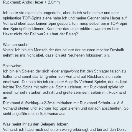
Rückhand: Andro Hexer + 2.0mm
Ich hatte sie eigentlich umgedreht, aber da ich sehr leichte und sehr
spinlastige TOP-Spins ziehe habe ich und meine Gegner beim Hexer auf
Vorhand überhaupt keinen Spin gespürt. Ich muss selber beim TOP-Spin
den Spin spüren können. Kann mir das einer erklären warum es beim
Hexer nicht der Fall war? zu hart der Belag?
Was ich suche:
Vorab: Ich bin ein Mensch der das neuste der neusten möchte Deshalb
nehmt es mir nicht übel, dass ich auf Neuheiten fokussiert bin.
Spielweise:
Ich bin ein Spieler, der sich leider angewohnt hat den Schläger falsch zu
halten und somit das Umgreifen von Vorhand auf Rückhand sich sehr
erschwert. Deshalb bin ich ein purer Angriffs Vorhand Spieler, der es liebt
leichte Top Spins mit sehr viel Spin zu ziehen. Mit Rückhand spiele ich
meist nur sehr starken Schnitt und greife sehr sehr selten mit Rückhand
an.
Rückhand Aufschlag--->2-3mal mithalten mit Rückhand Schnitt---> Auf
Vorhand stellen und leichten Top Spin ziehen und danach abschießen. So
sieht ungefähr meine Spielweise aus.
Was meint ihr zu den Belägen/Hölzern:
Vorhand: ich habe mich schon ein wenig erkundigt und bin auf den Donic