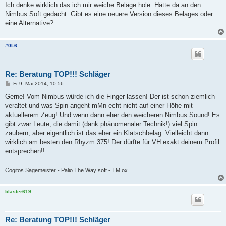
Ich denke wirklich das ich mir weiche Beläge hole. Hätte da an den
Nimbus Soft gedacht. Gibt es eine neuere Version dieses Belages oder
eine Alternative?
#0L6
Re: Beratung TOP!!! Schläger
B
Fr 9. Mai 2014, 10:56
e
i
Gerne! Vom Nimbus würde ich die Finger lassen! Der ist schon ziemlich
t
veraltet und was Spin angeht mMn echt nicht auf einer Höhe mit
r
a
aktuellerem Zeug! Und wenn dann eher den weicheren Nimbus Sound! Es
g
gibt zwar Leute, die damit (dank phänomenaler Technik!) viel Spin
zaubern, aber eigentlich ist das eher ein Klatschbelag. Vielleicht dann
wirklich am besten den Rhyzm 375! Der dürfte für VH exakt deinem Profil
entsprechen!!
Cogitos Sägemeister - Palio The Way soft - TM ox
blaster619
Re: Beratung TOP!!! Schläger