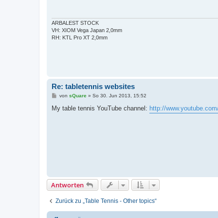
r
a
g
ARBALEST STOCK
VH: XIOM Vega Japan 2,0mm
RH: KTL Pro XT 2,0mm
Re: tabletennis websites
B
von
sQuare
»
So 30. Jun 2013, 15:52
e
i
My table tennis YouTube channel:
http://www.youtube.co
t
r
a
g
Antworten
Zurück zu „Table Tennis - Other topics“