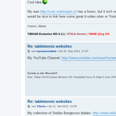
a
Cool idea
g
My own
http://com.martinspin.ch
has a forum, but it isn't v
would be nice to link here some great tt-video sites or Yo
Cheers, Martin
TIBHAR Evolution MX-S 2.1
|
STIGA Hornet
|
YINHE Qing OX
Re: tabletennis websites
B
von
mynamenotbob
»
Do 20. Sep 2012, 17:07
e
i
My YouTube Channel:
http://www.youtube.com/user/myna
t
r
a
g
Zurück zu den Wurzeln!!!
Holz: Tibhar CO<S<3 (neue Version) | VH: Friendship Focus III Snipe 2.1mm | R
Re: tabletennis websites
B
von
TiSchn
»
Do 11. Okt 2012, 15:35
e
i
My collection of Stellan Bengtsson blades:
http://www.ste
t