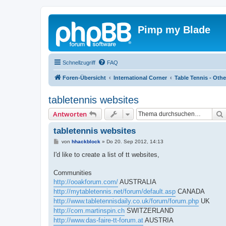
Pimp my Blade
Schnellzugriff
FAQ
Foren-Übersicht
International Corner
Table Tennis - Othe
tabletennis websites
Antworten
tabletennis websites
B
von
hhackblock
»
Do 20. Sep 2012, 14:13
e
i
I'd like to create a list of tt websites,
t
r
a
Communities
g
http://ooakforum.com/
AUSTRALIA
http://mytabletennis.net/forum/default.asp
CANADA
http://www.tabletennisdaily.co.uk/forum/forum.php
UK
http://com.martinspin.ch
SWITZERLAND
http://www.das-faire-tt-forum.at
AUSTRIA