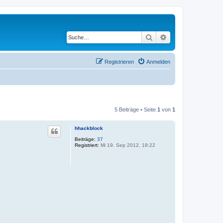
Suche
Erweiterte Suche
Registrieren
Anmelden
5 Beiträge • Seite
1
von
1
hhackblock
Beiträge:
37
Registriert:
Mi 19. Sep 2012, 18:22