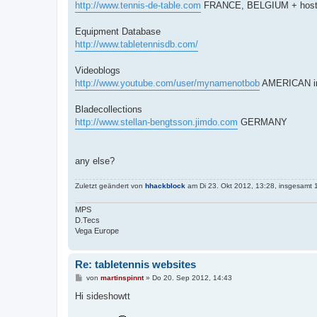
http://www.tennis-de-table.com
FRANCE, BELGIUM + host 
Equipment Database
http://www.tabletennisdb.com/
Videoblogs
http://www.youtube.com/user/mynamenotbob
AMERICAN i
Bladecollections
http://www.stellan-bengtsson.jimdo.com
GERMANY
any else?
Zuletzt geändert von
hhackblock
am Di 23. Okt 2012, 13:28, insgesamt 
MPS
D.Tecs
Vega Europe
Re: tabletennis websites
B
von
martinspinnt
»
Do 20. Sep 2012, 14:43
e
i
Hi sideshowtt
t
r