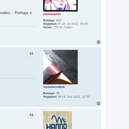
enders. - Perhaps it
martinspinnt
Beiträge:
845
Registriert:
Fr 20. Jul 2012, 08:59
Verein:
TTC St. Gallen
N
a
c
h
o
b
e
n
mynamenotbob
Beiträge:
35
Registriert:
Mi 19. Sep 2012, 22:53
N
a
c
h
o
b
e