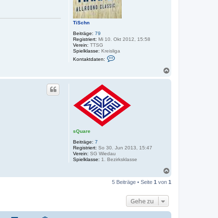
n
TiSchn
Beiträge:
79
Registriert:
Mi 10. Okt 2012, 15:58
Verein:
TTSG
Spielklasse:
Kreisliga
K
Kontaktdaten:
o
n
N
t
a
a
c
k
h
t
o
d
a
b
t
e
e
n
n
v
sQuare
o
n
Beiträge:
7
T
Registriert:
So 30. Jun 2013, 15:47
i
Verein:
SG Wiedau
S
Spielklasse:
1. Bezirksklasse
c
h
N
n
a
5 Beiträge • Seite
1
von
1
c
h
o
Gehe zu
b
e
n