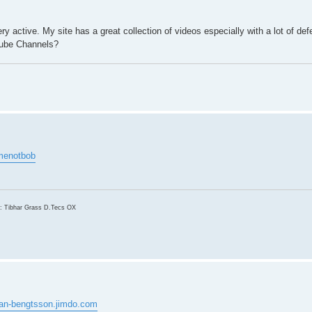
ery active. My site has a great collection of videos especially with a lot of def
utube Channels?
menotbob
H: Tibhar Grass D.Tecs OX
llan-bengtsson.jimdo.com