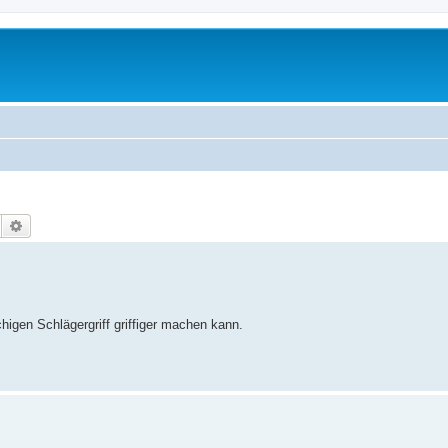
Suche
Erweiterte Suche
higen Schlägergriff griffiger machen kann.