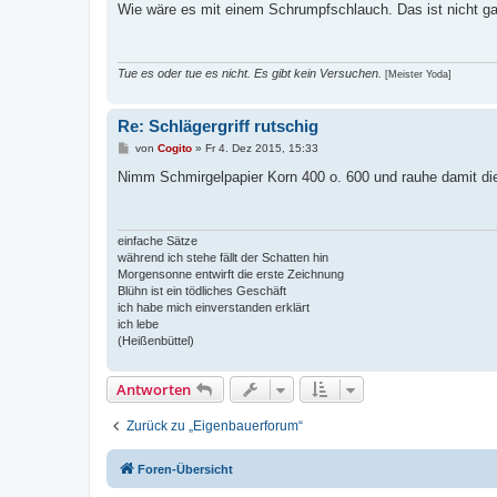
i
Wie wäre es mit einem Schrumpfschlauch. Das ist nicht gan
t
r
a
g
Tue es oder tue es nicht. Es gibt kein Versuchen.
[Meister Yoda]
Re: Schlägergriff rutschig
B
von
Cogito
»
Fr 4. Dez 2015, 15:33
e
i
Nimm Schmirgelpapier Korn 400 o. 600 und rauhe damit die
t
r
a
g
einfache Sätze
während ich stehe fällt der Schatten hin
Morgensonne entwirft die erste Zeichnung
Blühn ist ein tödliches Geschäft
ich habe mich einverstanden erklärt
ich lebe
(Heißenbüttel)
Antworten
Zurück zu „Eigenbauerforum“
Foren-Übersicht