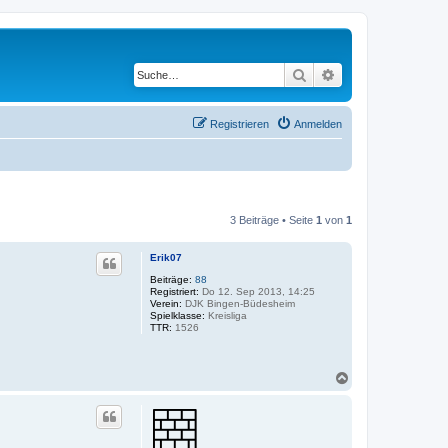
Suche
Erweiterte Suche
Registrieren
Anmelden
3 Beiträge • Seite
1
von
1
Erik07
Beiträge:
88
Registriert:
Do 12. Sep 2013, 14:25
Verein:
DJK Bingen-Büdesheim
Spielklasse:
Kreisliga
TTR:
1526
N
a
c
h
o
b