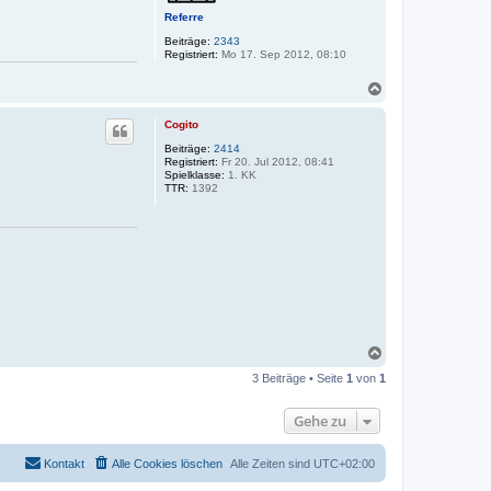
e
Referre
n
Beiträge:
2343
Registriert:
Mo 17. Sep 2012, 08:10
N
a
c
Cogito
h
o
Beiträge:
2414
Registriert:
Fr 20. Jul 2012, 08:41
b
Spielklasse:
1. KK
e
TTR:
1392
n
N
a
3 Beiträge • Seite
1
von
1
c
h
o
Gehe zu
b
e
n
Kontakt
Alle Cookies löschen
Alle Zeiten sind
UTC+02:00