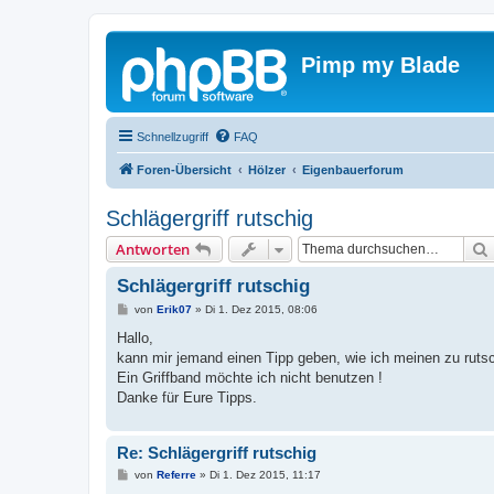
Pimp my Blade
Schnellzugriff
FAQ
Foren-Übersicht
Hölzer
Eigenbauerforum
Schlägergriff rutschig
Antworten
Schlägergriff rutschig
B
von
Erik07
»
Di 1. Dez 2015, 08:06
e
i
Hallo,
t
kann mir jemand einen Tipp geben, wie ich meinen zu rutsc
r
a
Ein Griffband möchte ich nicht benutzen !
g
Danke für Eure Tipps.
Re: Schlägergriff rutschig
B
von
Referre
»
Di 1. Dez 2015, 11:17
e