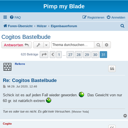
Pimp my Blade
FAQ
Registrieren
Anmelden
S
Foren-Übersicht
Hölzer
Eigenbauerforum
u
Cogitos Bastelbude
c
Suche
Erweiterte
Antworten
h
e
Seite
31
von
31
1
27
28
29
30
31
Vorherige
620 Beiträge
…
Referre
Re: Cogitos Bastelbude
B
Mi 29. Jul 2020, 12:46
e
i
Schick ist es auf jeden Fall wieder geworden.
Das Gewicht von nur
t
r
60 gr. ist natürlich extrem
a
g
Tue es oder tue es nicht. Es gibt kein Versuchen.
[Meister Yoda]
Cogito