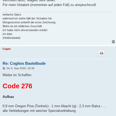
vermuten lässt, reagiert sehr direkt.
Für mein Untalent (momentan auf jeden Fall) zu anspruchsvoll.
einfache Sätze
während ich stehe fällt der Schatten hin
Morgensonne entwirft die erste Zeichnung
Blühn ist ein tödliches Geschäft
ich habe mich einverstanden erklärt
ich lebe
(Heißenbüttel)
Cogito
Re: Cogitos Bastelbude
B
Do 3. Sep 2020, 10:30
e
i
Weiter im Schaffen
t
r
Code 276
a
g
Aufbau
0,9 mm Oregon Pine (Tonholz) - 1 mm Abachi (q) - 2,3 mm Balsa - ...
alle Verklebungen mit weicher Spezialverklebung