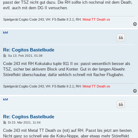
passt der TSZ nicht gut dazu. Die RH sollte ich nochmal mit dem Death,
evtl. auch mit dem DG II versuchen.
Spielgerät:Cogito Code 243; VH: FS Battle II 2.1; RH:
Metal TT Death ox
khf
Re: Cogitos Bastelbude
B
Sa 13. Feb 2021, 01:38
e
i
Code 243 mit RH Kokutaku tuple 911 II ox: passt wesentlich besser als
t
TSZ, sicher bei aktivem Block und Konter. Gut in der langen Abwehr.
r
a
Störeffekt überschaubar, dafür wirklich schnell mit flacher Flugbahn.
g
Spielgerät:Cogito Code 243; VH: FS Battle II 2.1; RH:
Metal TT Death ox
khf
Re: Cogitos Bastelbude
B
Di 23. Mär 2021, 11:04
e
i
Code 243 mit Metal TT Death ox (rot) auf RH. Passt bis jetzt am besten.
t
Nicht ganz so schnell wie die Koku-Noppe, aber etwas mehr Störeffekt
r