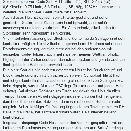
i
Spieleindrücke von Code 258, VH Battle II 2,1; RH TSZ ox (rot)
t
0,6 Kirsche, 0,75 Linde, 3,3 Fichte ..., SB, 98g, 1262Hz, innen weich
r
a
verleimt, die Kirsche-Außenfurniere mit Fischleim.
g
Auch dieses Holz ist optisch sehr attraktiv gestaltet und schön
gearbeitet. Satter, tiefer Klang, kein Leichtgewicht, aber schön
ausgewogen und leicht zu drehen. Ein Allroundholz, all/all+, das für
Störspieler sehr interessant sein könnte.
VH: mittelhoher Absprung bei Block und Konter, beide Schläge sind sehr
kontrolliert möglich. Relativ flache Flugbahn beim TS, dabei sehr hohe
Rotationsentwicklung, deutlich mehr als bei den anderen von mir
gespielten Code-Hölzern, auch mehr als bei meinem Wettkampfholz.
Highlight ist der Vorhandschuss, den ich so trocken und gerade auch auf
flach geblockte Bälle nicht erwartet hätte.
RH: Mehr Stör als alle anderen getesteten Hölzer bei Druckschupf und
Block, beide durchschnittlich sicher zu spielen. Schupfball bleibt flach
und ist gut kontrollierbar. Unsicherheit gibt es bei aktiven Schlägen, v.a.
beim Nopspin, was m.M.n. am TSZ liegt (fällt mir damit auf jedem Holz
schwer). Bei aktiven Schlägen am Tisch entwickelt das Holz deutlich
Tempo! In der tiefen Abwehr dagegen musste ich ordentlich reingehen,
damit der Ball über das Netz flog, dann war erhebliche Schnittumkehr
möglich. Bei zu kräftiger Griffhaltung flogen die am Tisch gespielten RH-
Bälle in die Prärie, bei sanftem Kontakt waren sie zufriedenstellend
kontrollierbar.
Insgesamt dasjenige Code-Holz - unter den von mir gespielten - mit der
kräftigsten Rotationsentwicklung und dem wirksamsten Stör. Allerdings