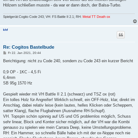
Hölzern schließen musste - da war er dann doch, der Balsa-Turbo.
Spielgerät:Cogito Code 243; VH: FS Battle II 2.1; RH:
Metal TT Death ox
khf
Re: Cogitos Bastelbude
B
Fr 22. Jan 2021, 20:44
e
i
Berichtigung: nicht zu Code 240, sondern zu Code 243 ein kurzer Bericht
t
r
a
0,9 OP - 1KC - 4,5 Fi
g
6,4mm
SB 95g 1570 Hz
Gespielt wieder mit VH Battle II 2.1 (schwarz) und TSZ ox (rot)
Ein tolles Holz für Angreifer! Wirklich schnell, ein OFF-Holz, klar, direkt im
Anschlag, dabei relativ leise (kein lautes, helles Klicken oder Scheppern,
satter Klang), flache Flugbahnen (Ausnahme RH-Schupf).
VH. Topspin schön spinnig auf US und OS problemlos möglich, Schuss
sehr linear, Block und Konter sicher möglich, auf der VH war die Kombi
genauso zu spielen wie mein Carrara Deep, keine Umstellungsprobleme.
RH: Ein Hammer, so schnelle Bälle habe ich mit der ox-Noppe noch nie