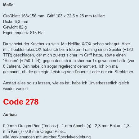
Maße
Großblatt 168x156 mm, Griff 103 x 22,5 x 28 mm tailliert
Dicke 6,3 mm
Gewicht 82 g
Eigenfrequenz 815 Hz
Da scheint der Kracher zu sein. Mit Hellfire X/OX schon sehr gut. Aber
mit Troublemaker/OX habe ich beim letzten Training einen Spieler (+120
TTR) geschlagen, der mich zuletzt sicher im Griff hatte, sowie einen
"Riesen" (+250 TTR), gegen den ich in bisher nur 1x gewonnen hatte (vor
8 Jahren). Den habe ich sogar regelrecht demontiert. Ich bin mal
gespannt, ob die gezeigte Leistung von Dauer ist oder nur ein Strohfeuer.
Anstatt alles so zu lassen, wie es ist, habe ich Unverbesserlich gleich
wieder variiert
Code 278
Aufbau
0,9 mm Oregon Pine (Tonholz) - 1 mm Abachi (q) - 2,3 mm Balsa - 1,3
mm Kiri (l) - 0,9 mm Oregon Pine...
alle Verklebungen mit weicher Spezialverklebung