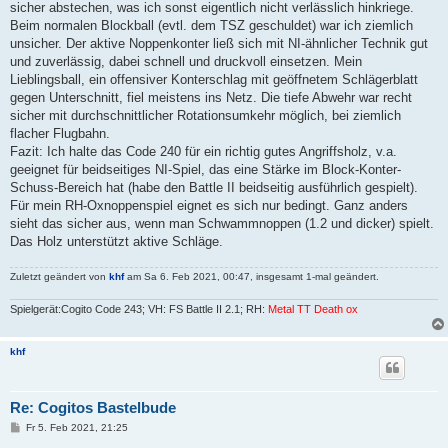
sicher abstechen, was ich sonst eigentlich nicht verlässlich hinkriege.
Beim normalen Blockball (evtl. dem TSZ geschuldet) war ich ziemlich
unsicher. Der aktive Noppenkonter ließ sich mit NI-ähnlicher Technik gut
und zuverlässig, dabei schnell und druckvoll einsetzen. Mein
Lieblingsball, ein offensiver Konterschlag mit geöffnetem Schlägerblatt
gegen Unterschnitt, fiel meistens ins Netz. Die tiefe Abwehr war recht
sicher mit durchschnittlicher Rotationsumkehr möglich, bei ziemlich
flacher Flugbahn.
Fazit: Ich halte das Code 240 für ein richtig gutes Angriffsholz, v.a.
geeignet für beidseitiges NI-Spiel, das eine Stärke im Block-Konter-
Schuss-Bereich hat (habe den Battle II beidseitig ausführlich gespielt).
Für mein RH-Oxnoppenspiel eignet es sich nur bedingt. Ganz anders
sieht das sicher aus, wenn man Schwammnoppen (1.2 und dicker) spielt.
Das Holz unterstützt aktive Schläge.
Zuletzt geändert von
khf
am Sa 6. Feb 2021, 00:47, insgesamt 1-mal geändert.
Spielgerät:Cogito Code 243; VH: FS Battle II 2.1; RH:
Metal TT Death ox
khf
Re: Cogitos Bastelbude
B
Fr 5. Feb 2021, 21:25
e