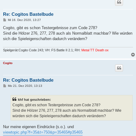
Re: Cogitos Bastelbude
B
Mi 16. Dez 2020, 13:27
e
i
Cogito, gibt es schon Testergebnisse zum Code 278?
t
Sind die Hölzer 276, 277, 278 auch als Normalblatt machbar? Wie würden
r
a
sich die Spieleigenschaften dadurch verändern?
g
Spielgerät:Cogito Code 243; VH: FS Battle II 2.1; RH:
Metal TT Death ox
Cogito
Re: Cogitos Bastelbude
B
Mo 21. Dez 2020, 13:13
e
i
t
khf hat geschrieben:
r
a
Cogito, gibt es schon Testergebnisse zum Code 278?
g
Sind die Hölzer 276, 277, 278 auch als Normalblatt machbar? Wie
würden sich die Spieleigenschaften dadurch verändern?
Nur meine eigenen Eindrücke (s.o.). und
viewtopic.php?f=35&t=750&p=35465#p35465