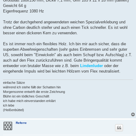
Großblatt 168x156 mm, Dicke 7,1 mm, Griff 105 x 22 x 28 mm (tailliert)
Gewicht 64 g
Eigenfrequenz 1080 Hz
Trotz der durchgehend angewendeten weichen Spezialverklebung und
ohne Carbon deutlich steifer und auch einen Tick schneller. Es ist wohl
besser einen dickeren Kern zu verwenden.
Es ist immer noch ein flexibles Holz. Ich bin mir auch sicher, dass die
superben Abwehreigenschaften (sehr gutes Einbremsen und sehr guter
US, sowohl beim "Einwickeln" als auch beim Schupf bzw. Aufschlag) z.T.
auch auf den Flex zurückzuführen sind. Gute Bringerqualität kommt
entweder von brutaler Masse wie z.B. beim
Lindenluder
oder der
eingehende Impuls wird bei leichten Hölzern vom Flex neutralisiert.
einfache Sätze
während ich stehe fällt der Schatten hin
Morgensonne entwirft die erste Zeichnung
Blühn ist ein tödliches Geschäft
ich habe mich einverstanden erklärt
ich lebe
(Heißenbüttel)
Referre