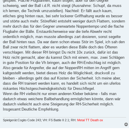
gespielt. Flache Flugbahnen, kaum Bogen, aber für den Gegner
schwierig, weil der Ball i.d.R. nicht steigt (Ausnahme: Schupf, da muss
ich lernen, die Technik umzustellen). Nachteil: Er fällt auch kaum,
etliches ging hinten raus, bei sehr lockerer Griffhaltung wurde es besser
und störte auch mehr. Störeffekt entsteht weniger durch Flattern, sondern
mehr durch das für den Gegner unerwartete Noppentempo und die flache
Flugbahn der Bälle. Erstaunlicherweise war die tiefe Abwehr recht
ordentlich möglich, man musste allerdings zart dosieren, sonst segelte
der Ball hinten raus. Da war dann schon etwas Stör im Spiel, ich sah den
Ball zwar nicht flattern, aber es wurden diese Bälle doch des Öfteren
verschlagen. Mit dieser RH bringst Du nicht 10x zurück, dafür ist das
Holz nicht gemacht, aber du kannst Dich mit einem, max. zwei Schlägen
in gute Position für die Vh bringen, auch der RH-Endschlag ist möglich.
Also gerade für Angreifer, die auf der NoppenRH mitten im Angriff gern
kaltgestellt werden, bietet dieses Holz die Möglichkeit, druckvoll zu
bleiben - allerdings geht das auf Kosten der Sicherheit. Ich meine aber,
dass die RH trainiert werden kann, es handelt sich nicht um ein uferlos
riskantes Höchstgeschwindigkeitsholz für Dreschflegel.
Wenn die RH vielleicht nur einen anderen Kleber bekäme - falls man
dadurch etwas weichere Ballbehandlung ermöglichen könnte, dann wär
dadurch vielleicht auch eine Steigerung der RH-Sicherheit möglich.
Insgesamt:Deutliche Empfehlung.
Spielgerät:Cogito Code 243; VH: FS Battle II 2.1; RH:
Metal TT Death ox