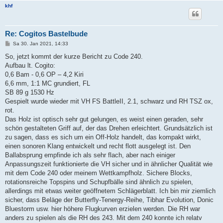
khf
Re: Cogitos Bastelbude
B
Sa 30. Jan 2021, 14:33
e
i
So, jetzt kommt der kurze Bericht zu Code 240.
t
Aufbau lt. Cogito:
r
a
0,6 Bam - 0,6 OP – 4,2 Kiri
g
6,6 mm, 1:1 MC grundiert, FL
SB 89 g 1530 Hz
Gespielt wurde wieder mit VH FS BattleII, 2.1, schwarz und RH TSZ ox,
rot.
Das Holz ist optisch sehr gut gelungen, es weist einen geraden, sehr
schön gestalteten Griff auf, der das Drehen erleichtert. Grundsätzlich ist
zu sagen, dass es sich um ein Off-Holz handelt, das kompakt wirkt,
einen sonoren Klang entwickelt und recht flott ausgelegt ist. Den
Ballabsprung empfinde ich als sehr flach, aber nach einiger
Anpassungszeit funktionierte die VH sicher und in ähnlicher Qualität wie
mit dem Code 240 oder meinem Wettkampfholz. Sichere Blocks,
rotationsreiche Topspins und Schupfbälle sind ähnlich zu spielen,
allerdings mit etwas weiter geöffnetem Schlägerblatt. Ich bin mir ziemlich
sicher, dass Beläge der Butterfly-Tenergy-Reihe, Tibhar Evolution, Donic
Bluestorm usw. hier höhere Flugkurven erzielen werden. Die RH war
anders zu spielen als die RH des 243. Mit dem 240 konnte ich relatv