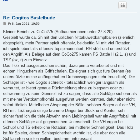
khf
Re: Cogitos Bastelbude
B
Fr 8. Jan 2021, 19:59
e
i
Kleiner Bericht zu CoCo275 (Aufbau hier oben unter 27.8.20):
t
Gespielt wurde ca. 2h mit den üblichen Nittakuwettkampfbällen (ziemlich
r
a
abgespielt), mein Partner spielt offensiv, beidseitig NI mit viel Rotation,
g
ich spiele ebenfalls offensiv topspinorientiert, RH stört und unterstützt
den Angriff. Als Beläge auf dem CoCo275 kamen FS Battle II (2.1, s) und
TSZ (ox, r) zum Einsatz.
Das Holz ist ausgesprochen schön, dazu prima verarbeitet und mit
echten Hinguckern als Griffschalen. Es eignet sich gut fürs Drehen (es
unterstützte meine anfängerhaften Drehbewegungen sehr freundlich). Der
Schläger ist - wie Cogito schreibt - tatsächlich weniger langsam als
vermutet, er bietet genaue Rückmeldung ohne zu biegsam oder zu
schwammig zu sein. Generell ist zu sagen, dass alle Schläge sicherer als
mit meiner Wettkampfkombi ausgeführt werden konnten, dafür aber nicht
sofort tödlich. Mittelhoher Absprung der Bälle, schöner Bogen auf der VH,
RH mit TSZ ergab einige krumme Dinger bei Block und Konter, sehr
sicher fand ich die tiefe Abwehr, mein Lieblingsball war ein Angriffsball mit
offenem Schläger auf gegnerischen Unterschnitt. Die VH ergab bei
Schupf und TS erhebliche Rotation, bei mittlerer Schnelligkeit. Das Holz
ist für Spieler, denen Schlagsicherheit wichtig ist, die aber doch alle
Schlagarten spielen wollen, bestimmt interessant.