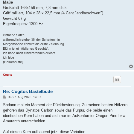
Maße
Großblatt 168x156 mm, 7,3 mm dick
Griff tailliert, 104 x 28 x 22,5 mm (4 Cent "endbeschwert")
Gewicht 67 g
Eigenfrequenz 1300 Hz
einfache Sätze
während ich stehe fällt der Schatten hin
Morgensonne entwirft die erste Zeichnung
Blühn ist ein tödliches Geschäft
ich habe mich einverstanden erklärt
ich lebe
(Heißenbüttel)
Cogito
Re: Cogitos Bastelbude
B
Do 27. Aug 2020, 14:07
e
i
Sodann mal ein Moment der Rückbesinnung. Zu meinen besten Hölzern
t
gehören das Dynatos Carbon sowie das Purpur, die beide einen
r
a
identischen Kern haben und sich nur im Außenfurnier Oregon Pine bzw.
g
Amaranth unterscheiden.
Auf diesen Kern aufbauend jetzt diese Variation