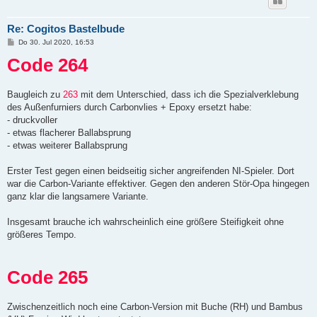
Re: Cogitos Bastelbude
B
Do 30. Jul 2020, 16:53
e
Code 264
i
t
r
a
g
Baugleich zu
263
mit dem Unterschied, dass ich die Spezialverklebung
des Außenfurniers durch Carbonvlies + Epoxy ersetzt habe:
- druckvoller
- etwas flacherer Ballabsprung
- etwas weiterer Ballabsprung
Erster Test gegen einen beidseitig sicher angreifenden NI-Spieler. Dort
war die Carbon-Variante effektiver. Gegen den anderen Stör-Opa hingegen
ganz klar die langsamere Variante.
Insgesamt brauche ich wahrscheinlich eine größere Steifigkeit ohne
größeres Tempo.
Code 265
Zwischenzeitlich noch eine Carbon-Version mit Buche (RH) und Bambus