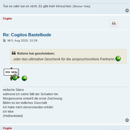
Tue es oder tue es nicht. Es gibt kein Versuchen.
[Meister Yoda]
Cogito
Re: Cogitos Bastelbude
B
Mi 5. Aug 2020, 10:29
e
i
t
Referre hat geschrieben:
r
a
..oder das ultimative Geschenk für die anspruchsvollere Partnerin
g
einfache Sätze
während ich stehe fällt der Schatten hin
Morgensonne entwirft die erste Zeichnung
Blühn ist ein tödliches Geschäft
ich habe mich einverstanden erklärt
ich lebe
(Heißenbüttel)
Cogito