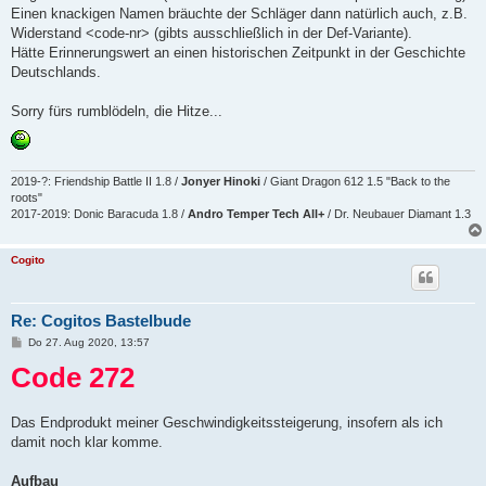
Einen knackigen Namen bräuchte der Schläger dann natürlich auch, z.B.
Widerstand <code-nr> (gibts ausschließlich in der Def-Variante).
Hätte Erinnerungswert an einen historischen Zeitpunkt in der Geschichte
Deutschlands.
Sorry fürs rumblödeln, die Hitze...
2019-?: Friendship Battle II 1.8 /
Jonyer Hinoki
/ Giant Dragon 612 1.5 "Back to the
roots"
2017-2019: Donic Baracuda 1.8 /
Andro Temper Tech All+
/ Dr. Neubauer Diamant 1.3
Cogito
Re: Cogitos Bastelbude
B
Do 27. Aug 2020, 13:57
e
Code 272
i
t
r
a
g
Das Endprodukt meiner Geschwindigkeitssteigerung, insofern als ich
damit noch klar komme.
Aufbau