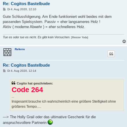
Re: Cogitos Bastelbude
B
Di 4. Aug 2020, 12:10
e
i
Gute Schlussfolgerung. Am Ende funktioniert wohl beides mit dem
t
passenden Spielsystem. Passiv = eher langsameres Holz !
r
a
Aktiv ( moderne Abwehr ) = eher schnelleres Holz.
g
Tue es oder tue es nicht. Es gibt kein Versuchen.
[Meister Yoda]
Referre
Re: Cogitos Bastelbude
B
Di 4. Aug 2020, 12:14
e
i
t
Cogito hat geschrieben:
r
a
Code 264
g
...
Insgesamt brauche ich wahrscheinlich eine größere Steifigkeit ohne
größeres Tempo.....
—> The Holly Grail oder das ultimative Geschenk für die
anspruchsvollere Partnerin