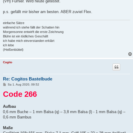
(VH) Furnier. Wird heute getestet.
p.s. gefällt mir bisher am besten. ABER zuviel Flex.
einfache Sätze
während ich stehe fällt der Schatten hin
Morgensonne entwirft die erste Zeichnung
Blühn ist ein tödliches Geschäft
ich habe mich einverstanden erklärt
ich lebe
(Heißenbüttel)
Cogito
Re: Cogitos Bastelbude
B
Sa 1. Aug 2020, 09:52
e
Code 266
i
t
r
a
g
Aufbau
0,6 mm Buche – 1 mm Balsa (q) – 3,8 mm Balsa (l) - 1 mm Balsa (q) –
0,6 mm Bambus
Maße