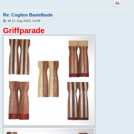
Re: Cogitos Bastelbude
B
Mi 12. Aug 2020, 14:09
e
Griffparade
i
t
r
a
g