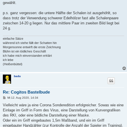
gewählt.
p.s. ganz vergessen: die untere Hälfte der Schalen ist ausgehöhlt, so
dass trotz der Verwendung schwerer Edelhölzer fast alle Schalenpaare
zwischen 14-20 g liegen. Nur das mittlere Paar im zweiten Bild liegt bei
24 g.
einfache Sätze
während ich stehe fällt der Schatten hin
Morgensonne entwirft die erste Zeichnung
Blühn ist ein tödliches Geschäft
ich habe mich einverstanden erklärt
ich lebe
(Heißenbüttel)
badu
Re: Cogitos Bastelbude
B
Mi 12. Aug 2020, 14:34
e
i
Vielleicht wäre ja eine Corona Sonderedition erfolgreicher. Sowas wie eine
t
Einlage im Griff in Form des Virus, eine Darstellung von Kurvengrafiken
r
a
des RKI, oder eine bildliche Darstellung einer Maske.
g
Oder ein im Griff eingebautes 1,5m Maßband, und ein im Griff
eingebauter Handzähler (zur Kontrolle der Anzahl der Spieler im Training).