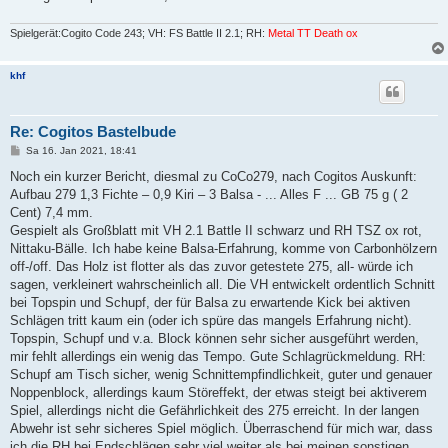
Spielgerät:Cogito Code 243; VH: FS Battle II 2.1; RH:
Metal TT Death ox
khf
Re: Cogitos Bastelbude
B
Sa 16. Jan 2021, 18:41
e
i
Noch ein kurzer Bericht, diesmal zu CoCo279, nach Cogitos Auskunft:
t
Aufbau 279 1,3 Fichte – 0,9 Kiri – 3 Balsa - ... Alles F ... GB 75 g ( 2
r
a
Cent) 7,4 mm.
g
Gespielt als Großblatt mit VH 2.1 Battle II schwarz und RH TSZ ox rot,
Nittaku-Bälle. Ich habe keine Balsa-Erfahrung, komme von Carbonhölzern
off-/off. Das Holz ist flotter als das zuvor getestete 275, all- würde ich
sagen, verkleinert wahrscheinlich all. Die VH entwickelt ordentlich Schnitt
bei Topspin und Schupf, der für Balsa zu erwartende Kick bei aktiven
Schlägen tritt kaum ein (oder ich spüre das mangels Erfahrung nicht).
Topspin, Schupf und v.a. Block können sehr sicher ausgeführt werden,
mir fehlt allerdings ein wenig das Tempo. Gute Schlagrückmeldung. RH:
Schupf am Tisch sicher, wenig Schnittempfindlichkeit, guter und genauer
Noppenblock, allerdings kaum Störeffekt, der etwas steigt bei aktiverem
Spiel, allerdings nicht die Gefährlichkeit des 275 erreicht. In der langen
Abwehr ist sehr sicheres Spiel möglich. Überraschend für mich war, dass
ich die RH bei Endschlägen sehr viel weiter als bei meinen sonstigen