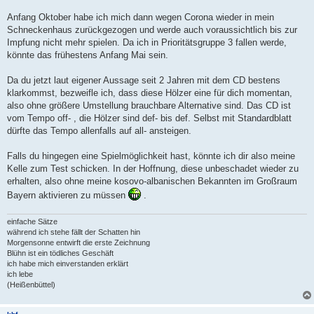
Anfang Oktober habe ich mich dann wegen Corona wieder in mein
Schneckenhaus zurückgezogen und werde auch voraussichtlich bis zur
Impfung nicht mehr spielen. Da ich in Prioritätsgruppe 3 fallen werde,
könnte das frühestens Anfang Mai sein.
Da du jetzt laut eigener Aussage seit 2 Jahren mit dem CD bestens
klarkommst, bezweifle ich, dass diese Hölzer eine für dich momentan,
also ohne größere Umstellung brauchbare Alternative sind. Das CD ist
vom Tempo off- , die Hölzer sind def- bis def. Selbst mit Standardblatt
dürfte das Tempo allenfalls auf all- ansteigen.
Falls du hingegen eine Spielmöglichkeit hast, könnte ich dir also meine
Kelle zum Test schicken. In der Hoffnung, diese unbeschadet wieder zu
erhalten, also ohne meine kosovo-albanischen Bekannten im Großraum
Bayern aktivieren zu müssen
.
einfache Sätze
während ich stehe fällt der Schatten hin
Morgensonne entwirft die erste Zeichnung
Blühn ist ein tödliches Geschäft
ich habe mich einverstanden erklärt
ich lebe
(Heißenbüttel)