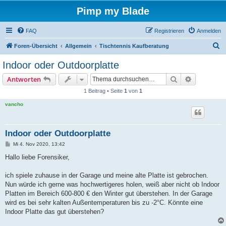
Pimp my Blade
FAQ
Registrieren
Anmelden
S
Foren-Übersicht
Allgemein
Tischtennis Kaufberatung
u
Indoor oder Outdoorplatte
c
Suche
Erweiterte
Antworten
h
1 Beitrag • Seite
1
von
1
e
vancho
Indoor oder Outdoorplatte
B
Mi 4. Nov 2020, 13:42
e
i
Hallo liebe Forensiker,
t
r
a
ich spiele zuhause in der Garage und meine alte Platte ist gebrochen.
g
Nun würde ich gerne was hochwertigeres holen, weiß aber nicht ob Indoor
Platten im Bereich 600-800 € den Winter gut überstehen. In der Garage
wird es bei sehr kalten Außentemperaturen bis zu -2°C. Könnte eine
Indoor Platte das gut überstehen?