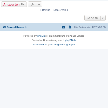
Antworten
1 Beitrag • Seite
1
von
1
Gehe zu
Foren-Übersicht
Alle Zeiten sind
UTC+02:00
Powered by
phpBB
® Forum Software © phpBB Limited
Deutsche Übersetzung durch
phpBB.de
Datenschutz
|
Nutzungsbedingungen