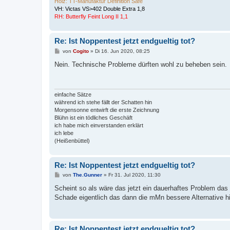
Holz: TT-Manufaktur Definition Safe
VH: Victas VS>402 Double Extra 1,8
RH: Butterfly Feint Long II 1,1
Re: Ist Noppentest jetzt endgueltig tot?
B
von
Cogito
»
Di 16. Jun 2020, 08:25
e
i
Nein. Technische Probleme dürften wohl zu beheben sein.
t
r
a
g
einfache Sätze
während ich stehe fällt der Schatten hin
Morgensonne entwirft die erste Zeichnung
Blühn ist ein tödliches Geschäft
ich habe mich einverstanden erklärt
ich lebe
(Heißenbüttel)
Re: Ist Noppentest jetzt endgueltig tot?
B
von
The.Gunner
»
Fr 31. Jul 2020, 11:30
e
i
Scheint so als wäre das jetzt ein dauerhaftes Problem das 
t
Schade eigentlich das dann die mMn bessere Alternative hie
r
a
g
Re: Ist Noppentest jetzt endgueltig tot?