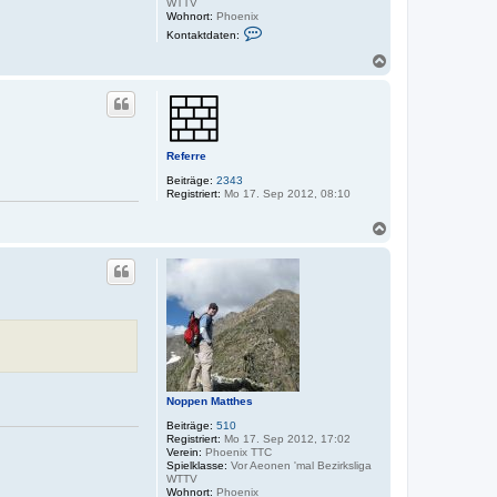
WTTV
Wohnort:
Phoenix
K
Kontaktdaten:
o
n
N
t
a
a
c
k
h
t
o
d
a
b
t
e
Referre
e
n
n
Beiträge:
2343
v
Registriert:
Mo 17. Sep 2012, 08:10
o
n
N
N
o
a
p
c
p
h
e
o
n
b
M
e
a
t
n
t
h
e
s
Noppen Matthes
Beiträge:
510
Registriert:
Mo 17. Sep 2012, 17:02
Verein:
Phoenix TTC
Spielklasse:
Vor Aeonen 'mal Bezirksliga
WTTV
Wohnort:
Phoenix