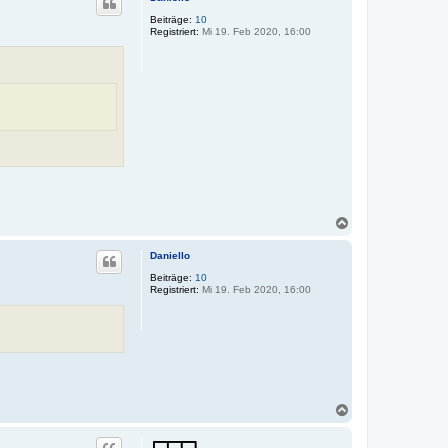
h
o
Beiträge:
10
Registriert:
Mi 19. Feb 2020, 16:00
b
e
n
N
a
c
Daniello
h
o
Beiträge:
10
Registriert:
Mi 19. Feb 2020, 16:00
b
e
n
N
a
c