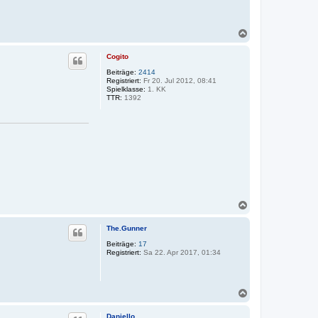
n
N
o
p
N
p
a
e
c
n
Cogito
h
M
a
o
Beiträge:
2414
t
Registriert:
Fr 20. Jul 2012, 08:41
b
t
Spielklasse:
1. KK
e
h
TTR:
1392
n
e
s
N
a
c
The.Gunner
h
o
Beiträge:
17
Registriert:
Sa 22. Apr 2017, 01:34
b
e
n
N
a
c
Daniello