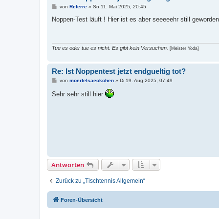
B
von
Referre
»
So 11. Mai 2025, 20:45
e
i
Noppen-Test läuft ! Hier ist es aber seeeeehr still geworden
t
r
a
g
Tue es oder tue es nicht. Es gibt kein Versuchen.
[Meister Yoda]
Re: Ist Noppentest jetzt endgueltig tot?
B
von
moertelsaeckchen
»
Di 19. Aug 2025, 07:49
e
i
Sehr sehr still hier
t
r
a
g
Antworten
Zurück zu „Tischtennis Allgemein“
Foren-Übersicht