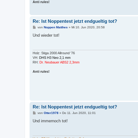
Anti rules!
Re: Ist Noppentest jetzt endgueltig tot?
B
von
Noppen Matthes
»
Mi 10. Jun 2020, 20:58
e
i
Und wieder tot!
t
r
a
g
Holz: Stiga 2000 Allround '76
VH:
DHS H3 Neo 2,1 mm
RH:
Dr. Neubauer ABS2 2,3mm
Anti rules!
Re: Ist Noppentest jetzt endgueltig tot?
B
von
Otter1978
»
Do 11. Jun 2020, 11:01
e
i
Und immernoch tot!
t
r
a
g