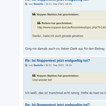
B
von
Daniello
»
Di 21. Sep 2021, 18:16
e
i
t
Noppen Matthes hat geschrieben:
r
a
g
Referre hat geschrieben:
http://www.noppen-test.de/forum/viewtopic.php?f=1&
Danke...habe ich auch gerade gesehen.
Ging mir damals auch so, lieben Dank auc für den Beitrag.
Re: Ist Noppentest jetzt endgueltig tot?
B
von
Daniello
»
Di 21. Sep 2021, 18:16
e
i
t
Noppen Matthes hat geschrieben:
r
a
Und wieder tot!
g
Ich weiß, das ist manchmal echt nervig. Hoffe du hast es 
Re: Ist Noppentest jetzt endgueltig tot?