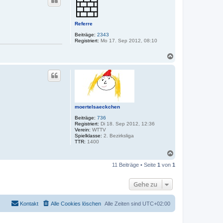
h
o
b
e
Referre
n
Beiträge:
2343
Registriert:
Mo 17. Sep 2012, 08:10
N
a
c
h
o
b
e
n
moertelsaeckchen
Beiträge:
736
Registriert:
Di 18. Sep 2012, 12:36
Verein:
WTTV
Spielklasse:
2. Bezirksliga
TTR:
1400
N
a
11 Beiträge • Seite
1
von
1
c
h
o
Gehe zu
b
e
n
Kontakt
Alle Cookies löschen
Alle Zeiten sind
UTC+02:00