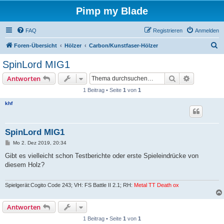
Pimp my Blade
FAQ
Registrieren
Anmelden
S
Foren-Übersicht
Hölzer
Carbon/Kunstfaser-Hölzer
u
SpinLord MIG1
c
Suche
Erweiterte
Antworten
h
1 Beitrag • Seite
1
von
1
e
khf
SpinLord MIG1
B
Mo 2. Dez 2019, 20:34
e
i
Gibt es vielleicht schon Testberichte oder erste Spieleindrücke von
t
diesem Holz?
r
a
g
Spielgerät:Cogito Code 243; VH: FS Battle II 2.1; RH:
Metal TT Death ox
Antworten
1 Beitrag • Seite
1
von
1