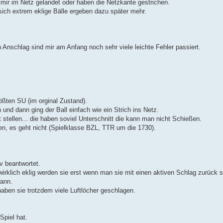
 mir im Netz gelandet oder haben die Netzkante gestrichen.
ich extrem eklige Bälle ergeben dazu später mehr.
Anschlag sind mir am Anfang noch sehr viele leichte Fehler passiert.
ößten SU (im orginal Zustand).
nd dann ging der Ball einfach wie ein Strich ins Netz.
stellen... die haben soviel Unterschnitt die kann man nicht Schießen.
en, es geht nicht (Spielklasse BZL, TTR um die 1730).
v beantwortet.
rklich eklig werden sie erst wenn man sie mit einen aktiven Schlag zurück sp
wann.
aben sie trotzdem viele Luftlöcher geschlagen.
Spiel hat.