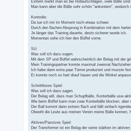
Extrem merkt man es bei Rollaufschlägen, viele Bälle sind
Man kann aber die Bälle sehr schön "ankontern", wodurch s
Kontrolle:
Da tue ich mir im Moment noch etwas schwer.
Durch den flachen Absprung in Kombination mit dem harten 
Je länger das Training dauerte, desto sicherer wurde ich.
Momentan sehe ich hier den Büffel vorne.
SU:
Was soll ich dazu sagen.
Mit dem SP und Büffel wahrscheinlich der Belag mit der gr
Mein Trainingspartner konnte maximal zweimal Nachziehen u
Ich habe dann extra paar Türme produziert und musste fest 
Er konnte noch so hart drauf hauen und die Winkel anpass
Schnittloses Spiel:
Was soll ich dazu sagen.
Der Belag will, dass man Schupfbälle, Konterbälle usw akti
Wie beim Büffel kann man zwar Konterbälle blocken, aber wi
Der Ball kommt dann extrem flach und fällt einfach irgend
Obwohl die Leute aus meinen Verein meine Bälle kennen, h
Aktives/Passives Spiel:
Der Transformer ist ein Belag der seine stärken im aktiven 