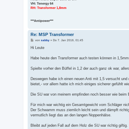
VH: Tenergy 64
RH: Transformer 1,8mm
***Antipower***
Re: MSP Transformer
B
von
sabby
»
Do 7. Jan 2016, 01:45
e
i
Hi Leute
t
r
a
Habe heute den Transformer auch testen können in 1,5mm S
g
Spielte vorher den Büffel in 1,2 der auch ganz ok war, allerd
Deswegen habe ich einen neuen Anti mit 1,5 versucht und 
bietet,- vor allem hatte ich mich einiges sicherer gefühlt wi
Die SU war von meinem empfinden noch besser wie beim Bü
Für mich war wichtig ein Gesamtgewicht vom Schläger nich
Der Schwamm muss ziemlich leicht sein und dämpft richtig g
vermutlich liegt das an den langen Noppenhälse.
Bleibt auf jeden Fall auf dem Holz die SU war richtig giftig.