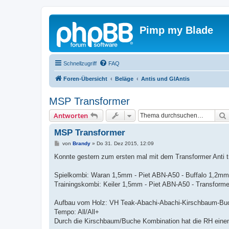
Pimp my Blade
Schnellzugriff
FAQ
Foren-Übersicht
Beläge
Antis und GlAntis
MSP Transformer
Antworten
MSP Transformer
B
von
Brandy
»
Do 31. Dez 2015, 12:09
e
i
Konnte gestern zum ersten mal mit dem Transformer Anti tr
t
r
a
Spielkombi: Waran 1,5mm - Piet ABN-A50 - Buffalo 1,2mm
g
Trainingskombi: Keiler 1,5mm - Piet ABN-A50 - Transform
Aufbau vom Holz: VH Teak-Abachi-Abachi-Kirschbaum-Bu
Tempo: All/All+
Durch die Kirschbaum/Buche Kombination hat die RH einen 