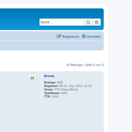
Suche
Erweiterte Suche
Registrieren
Anmelden
16 Beiträge • Seite
1
von
1
Brandy
Beiträge:
420
Registriert:
Mi 25. Sep 2013, 22:02
Verein:
TTG Ottrau/Berfa
Spielklasse:
BZK
TTR:
1493