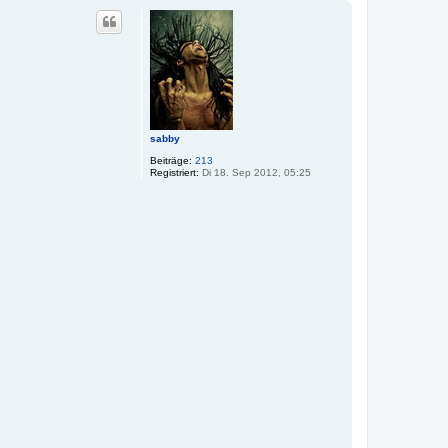
c
h
o
b
e
n
sabby
Beiträge:
213
Registriert:
Di 18. Sep 2012, 05:25