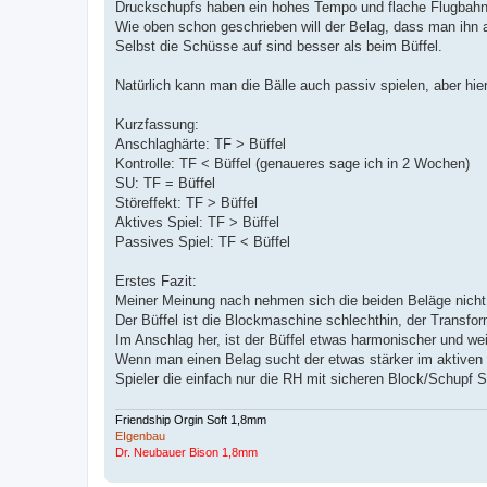
Druckschupfs haben ein hohes Tempo und flache Flugbahn, P
Wie oben schon geschrieben will der Belag, dass man ihn ak
Selbst die Schüsse auf sind besser als beim Büffel.
Natürlich kann man die Bälle auch passiv spielen, aber hier 
Kurzfassung:
Anschlaghärte: TF > Büffel
Kontrolle: TF < Büffel (genaueres sage ich in 2 Wochen)
SU: TF = Büffel
Störeffekt: TF > Büffel
Aktives Spiel: TF > Büffel
Passives Spiel: TF < Büffel
Erstes Fazit:
Meiner Meinung nach nehmen sich die beiden Beläge nicht 
Der Büffel ist die Blockmaschine schlechthin, der Transfor
Im Anschlag her, ist der Büffel etwas harmonischer und w
Wenn man einen Belag sucht der etwas stärker im aktiven S
Spieler die einfach nur die RH mit sicheren Block/Schupf S
Friendship Orgin Soft 1,8mm
EIgenbau
Dr. Neubauer Bison 1,8mm