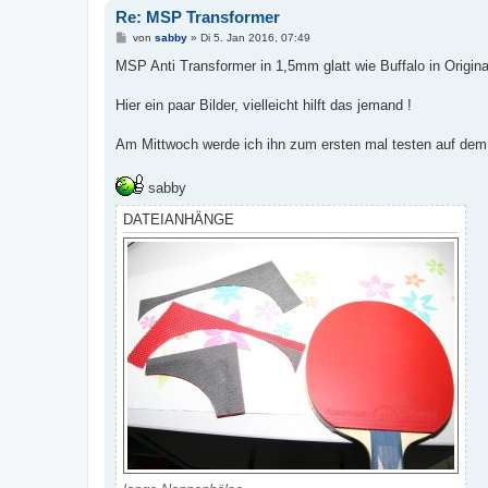
Re: MSP Transformer
B
von
sabby
»
Di 5. Jan 2016, 07:49
e
i
MSP Anti Transformer in 1,5mm glatt wie Buffalo in Origina
t
r
a
Hier ein paar Bilder, vielleicht hilft das jemand !
g
Am Mittwoch werde ich ihn zum ersten mal testen auf dem
sabby
DATEIANHÄNGE