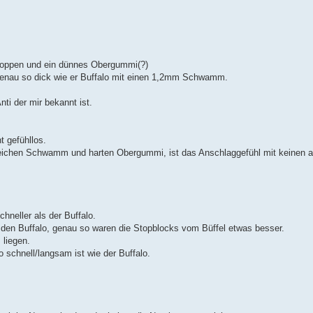
 Noppen und ein dünnes Obergummi(?)
genau so dick wie er Buffalo mit einen 1,2mm Schwamm.
ti der mir bekannt ist.
t gefühllos.
eichen Schwamm und harten Obergummi, ist das Anschlaggefühl mit keinen a
hneller als der Buffalo.
 den Buffalo, genau so waren die Stopblocks vom Büffel etwas besser.
liegen.
schnell/langsam ist wie der Buffalo.