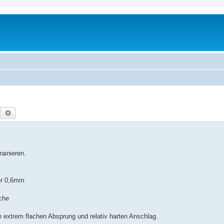
Suche
Erweiterte Suche
ainieren.
er 0,6mm
che
extrem flachen Absprung und relativ harten Anschlag.