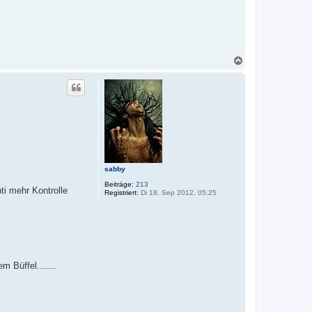
N
a
c
h
o
b
e
n
sabby
Beiträge:
213
i mehr Kontrolle
Registriert:
Di 18. Sep 2012, 05:25
 Büffel.......