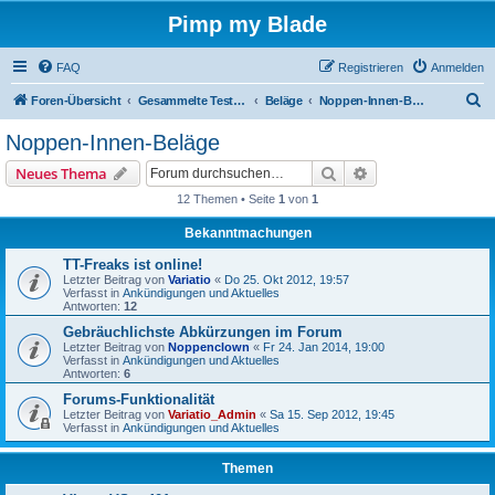
Pimp my Blade
FAQ
Registrieren
Anmelden
S
Foren-Übersicht
Gesammelte Testberichte
Beläge
Noppen-Innen-Beläge
u
Noppen-Innen-Beläge
c
Suche
Erweiterte Suche
Neues Thema
h
12 Themen • Seite
1
von
1
e
Bekanntmachungen
TT-Freaks ist online!
Letzter Beitrag von
Variatio
«
Do 25. Okt 2012, 19:57
Verfasst in
Ankündigungen und Aktuelles
Antworten:
12
Gebräuchlichste Abkürzungen im Forum
Letzter Beitrag von
Noppenclown
«
Fr 24. Jan 2014, 19:00
Verfasst in
Ankündigungen und Aktuelles
Antworten:
6
Forums-Funktionalität
Letzter Beitrag von
Variatio_Admin
«
Sa 15. Sep 2012, 19:45
Verfasst in
Ankündigungen und Aktuelles
Themen