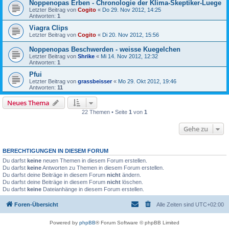
Noppenopas Erben - Chronologie der Klima-Skeptiker-Luege
Letzter Beitrag von
Cogito
«
Do 29. Nov 2012, 14:25
Antworten:
1
Viagra Clips
Letzter Beitrag von
Cogito
«
Di 20. Nov 2012, 15:56
Noppenopas Beschwerden - weisse Kuegelchen
Letzter Beitrag von
Shrike
«
Mi 14. Nov 2012, 12:32
Antworten:
1
Pfui
Letzter Beitrag von
grassbeisser
«
Mo 29. Okt 2012, 19:46
Antworten:
11
Neues Thema
22 Themen • Seite
1
von
1
Gehe zu
BERECHTIGUNGEN IN DIESEM FORUM
Du darfst
keine
neuen Themen in diesem Forum erstellen.
Du darfst
keine
Antworten zu Themen in diesem Forum erstellen.
Du darfst deine Beiträge in diesem Forum
nicht
ändern.
Du darfst deine Beiträge in diesem Forum
nicht
löschen.
Du darfst
keine
Dateianhänge in diesem Forum erstellen.
Foren-Übersicht
Alle Zeiten sind
UTC+02:00
Powered by
phpBB
® Forum Software © phpBB Limited