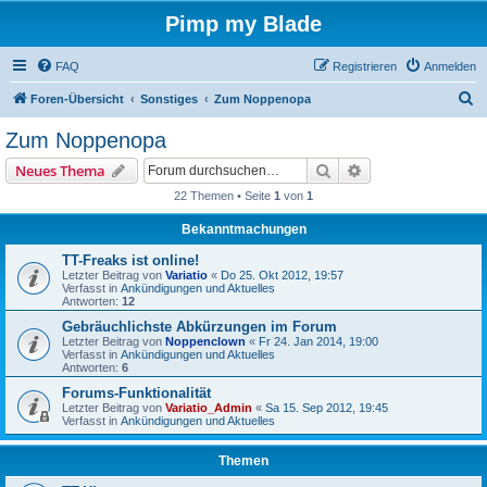
Pimp my Blade
FAQ
Registrieren
Anmelden
S
Foren-Übersicht
Sonstiges
Zum Noppenopa
u
Zum Noppenopa
c
Suche
Erweiterte Suche
Neues Thema
h
22 Themen • Seite
1
von
1
e
Bekanntmachungen
TT-Freaks ist online!
Letzter Beitrag von
Variatio
«
Do 25. Okt 2012, 19:57
Verfasst in
Ankündigungen und Aktuelles
Antworten:
12
Gebräuchlichste Abkürzungen im Forum
Letzter Beitrag von
Noppenclown
«
Fr 24. Jan 2014, 19:00
Verfasst in
Ankündigungen und Aktuelles
Antworten:
6
Forums-Funktionalität
Letzter Beitrag von
Variatio_Admin
«
Sa 15. Sep 2012, 19:45
Verfasst in
Ankündigungen und Aktuelles
Themen