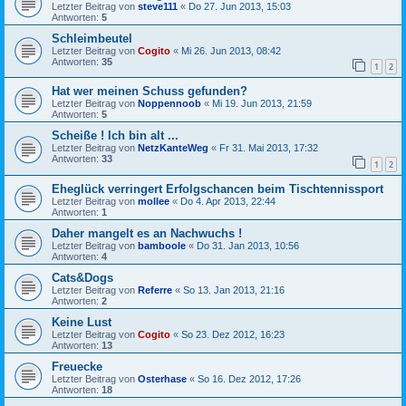
Letzter Beitrag von
steve111
«
Do 27. Jun 2013, 15:03
Antworten:
5
Schleimbeutel
Letzter Beitrag von
Cogito
«
Mi 26. Jun 2013, 08:42
Antworten:
35
1
2
Hat wer meinen Schuss gefunden?
Letzter Beitrag von
Noppennoob
«
Mi 19. Jun 2013, 21:59
Antworten:
5
Scheiße ! Ich bin alt ...
Letzter Beitrag von
NetzKanteWeg
«
Fr 31. Mai 2013, 17:32
Antworten:
33
1
2
Eheglück verringert Erfolgschancen beim Tischtennissport
Letzter Beitrag von
mollee
«
Do 4. Apr 2013, 22:44
Antworten:
1
Daher mangelt es an Nachwuchs !
Letzter Beitrag von
bamboole
«
Do 31. Jan 2013, 10:56
Antworten:
4
Cats&Dogs
Letzter Beitrag von
Referre
«
So 13. Jan 2013, 21:16
Antworten:
2
Keine Lust
Letzter Beitrag von
Cogito
«
So 23. Dez 2012, 16:23
Antworten:
13
Freuecke
Letzter Beitrag von
Osterhase
«
So 16. Dez 2012, 17:26
Antworten:
18