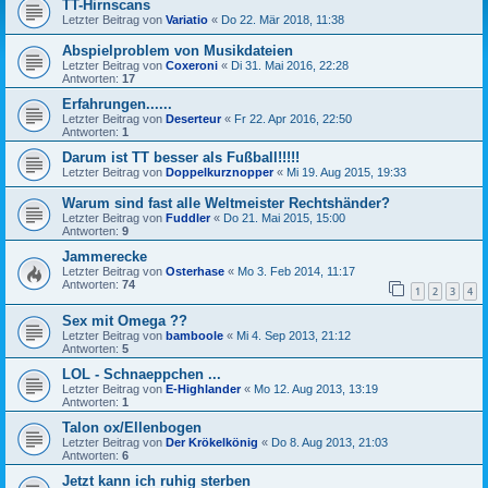
TT-Hirnscans
Letzter Beitrag von
Variatio
«
Do 22. Mär 2018, 11:38
Abspielproblem von Musikdateien
Letzter Beitrag von
Coxeroni
«
Di 31. Mai 2016, 22:28
Antworten:
17
Erfahrungen......
Letzter Beitrag von
Deserteur
«
Fr 22. Apr 2016, 22:50
Antworten:
1
Darum ist TT besser als Fußball!!!!!
Letzter Beitrag von
Doppelkurznopper
«
Mi 19. Aug 2015, 19:33
Warum sind fast alle Weltmeister Rechtshänder?
Letzter Beitrag von
Fuddler
«
Do 21. Mai 2015, 15:00
Antworten:
9
Jammerecke
Letzter Beitrag von
Osterhase
«
Mo 3. Feb 2014, 11:17
Antworten:
74
1
2
3
4
Sex mit Omega ??
Letzter Beitrag von
bamboole
«
Mi 4. Sep 2013, 21:12
Antworten:
5
LOL - Schnaeppchen ...
Letzter Beitrag von
E-Highlander
«
Mo 12. Aug 2013, 13:19
Antworten:
1
Talon ox/Ellenbogen
Letzter Beitrag von
Der Krökelkönig
«
Do 8. Aug 2013, 21:03
Antworten:
6
Jetzt kann ich ruhig sterben