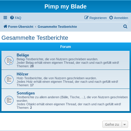
Pimp my Blade
FAQ
Registrieren
Anmelden
S
Foren-Übersicht
Gesammelte Testberichte
u
Gesammelte Testberichte
c
Forum
h
e
Beläge
Belag-Testberichte, die von Nutzern geschrieben wurden.
Jeder Belag erhält einen eigenen Thread, der nach und nach gefüllt wird!
Themen:
28
Hölzer
Holz-Testberichte, die von Nutzern geschrieben wurden.
Jedes Holz erhält einen eigenen Thread, der nach und nach gefüllt wird!
Themen:
17
Sonstiges
Testberichte zu allem anderen (Bälle, Tische, ...), die von Nutzern geschrieben
wurden.
Jedes Objekt erhält einen eigenen Thread, der nach und nach gefüllt wird!
Themen:
2
Gehe zu