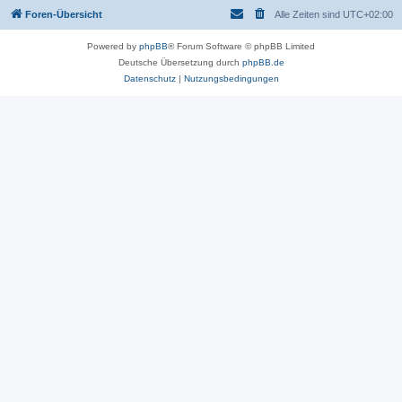
Foren-Übersicht
Alle Zeiten sind
UTC+02:00
Powered by
phpBB
® Forum Software © phpBB Limited
Deutsche Übersetzung durch
phpBB.de
Datenschutz
|
Nutzungsbedingungen