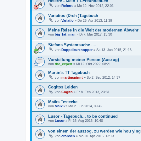
Referre - Mein TT-Freundebuch
von
Referre
»
Mo 12. Nov 2012, 22:01
Variatios (Dreh-)Tagebuch
von
Variatio
»
Do 25. Apr 2013, 11:39
Meine Reise in die Welt der modernen Abwehr
von
big_fat_man
»
Di 7. Mär 2017, 13:30
Stefans Systemsuche ....
von
Doppelkurznopper
»
Sa 13. Jun 2015, 21:16
Vorstellung meiner Person (Auszug)
von
the_expert
»
Mi 12. Okt 2022, 08:21
Martin's TT-Tagebuch
von
martinspinnt
»
So 2. Sep 2012, 14:37
Cogitos Leiden
von
Cogito
»
Fr 8. Feb 2013, 23:31
Maiks Testecke
von
MaikS
»
Mo 2. Jun 2014, 09:42
Lusor - Tagebuch... to be continued
von
Lusor
»
Fr 16. Aug 2013, 10:40
von einem der auszog, zu werden wie hou yin
von
cronsen
»
Mo 20. Apr 2015, 13:13