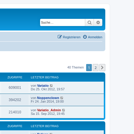
Suche
Erweiterte Suche
Registrieren
Anmelden
1
2
Nächste
40 Themen
ZUGRIFFE
LETZTER BEITRAG
von
Variatio
609001
Do 25. Okt 2012, 19:57
von
Noppenclown
394202
Fr 24. Jan 2014, 19:00
von
Variatio_Admin
214010
Sa 15. Sep 2012, 19:45
ZUGRIFFE
LETZTER BEITRAG