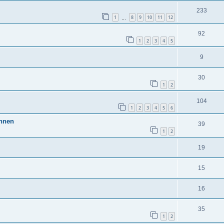
233
1
8
9
10
11
12
…
92
1
2
3
4
5
9
30
1
2
104
1
2
3
4
5
6
Innen
39
1
2
19
15
16
35
1
2