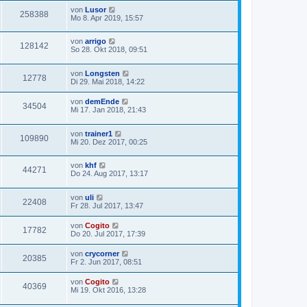
von
Lusor
258388
Mo 8. Apr 2019, 15:57
von
arrigo
128142
So 28. Okt 2018, 09:51
von
Longsten
12778
Di 29. Mai 2018, 14:22
von
demEnde
34504
Mi 17. Jan 2018, 21:43
von
trainer1
109890
Mi 20. Dez 2017, 00:25
von
khf
44271
Do 24. Aug 2017, 13:17
von
uli
22408
Fr 28. Jul 2017, 13:47
von
Cogito
17782
Do 20. Jul 2017, 17:39
von
crycorner
20385
Fr 2. Jun 2017, 08:51
von
Cogito
40369
Mi 19. Okt 2016, 13:28