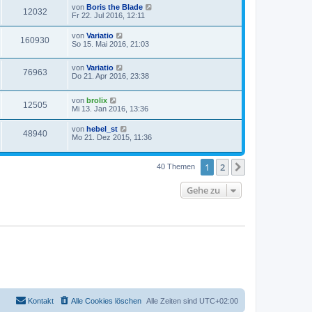
von
Boris the Blade
12032
Fr 22. Jul 2016, 12:11
von
Variatio
160930
So 15. Mai 2016, 21:03
von
Variatio
76963
Do 21. Apr 2016, 23:38
von
brolix
12505
Mi 13. Jan 2016, 13:36
von
hebel_st
48940
Mo 21. Dez 2015, 11:36
1
2
Nächste
40 Themen
Gehe zu
Kontakt
Alle Cookies löschen
Alle Zeiten sind
UTC+02:00