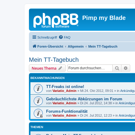
Pimp my Blade
Schnellzugriff
FAQ
Foren-Übersicht
Allgemein
Mein TT-Tagebuch
Mein TT-Tagebuch
Suche
Erw
Neues Thema
BEKANNTMACHUNGEN
TT-Freaks ist online!
von
Variatio_Admin
»
Mi 24. Okt 2012, 09:01
» in
Ankündigu
Gebräuchlichste Abkürzungen im Forum
von
Variatio_Admin
»
Di 24. Jul 2012, 14:38
» in
Ankündigun
Forums-Funktionalität
von
Variatio_Admin
»
Di 24. Jul 2012, 12:23
» in
Ankündigun
THEMEN