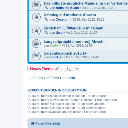
Das billigste mögliche Material in der Verbands
von
Boris the Blade
»
So 19. Jun 2016, 21:20
Umstieg auf moderne Abwehr
von
Coxeroni
»
Di 18. Sep 2012, 10:16
Zurück im 1.700er-Club mit Glanti
von
Uwe
»
Mo 2. Dez 2013, 21:57
Langzeitprojekt (moderne) Abwehr
von
brolix
»
Mi 15. Apr 2015, 12:06
Saisontagebuch 2013/14
von
hebel_st
»
Do 12. Sep 2013, 14:40
Neues Thema
Zurück zur Foren-Übersicht
BERECHTIGUNGEN IN DIESEM FORUM
Du darfst
keine
neuen Themen in diesem Forum erstellen.
Du darfst
keine
Antworten zu Themen in diesem Forum erstellen.
Du darfst deine Beiträge in diesem Forum
nicht
ändern.
Du darfst deine Beiträge in diesem Forum
nicht
löschen.
Du darfst
keine
Dateianhänge in diesem Forum erstellen.
Foren-Übersicht