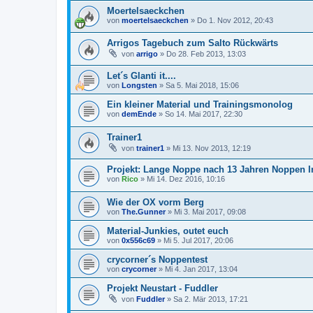
Moertelsaeckchen
von
moertelsaeckchen
»
Do 1. Nov 2012, 20:43
Arrigos Tagebuch zum Salto Rückwärts
von
arrigo
»
Do 28. Feb 2013, 13:03
Let´s Glanti it....
von
Longsten
»
Sa 5. Mai 2018, 15:06
Ein kleiner Material und Trainingsmonolog
von
demEnde
»
So 14. Mai 2017, 22:30
Trainer1
von
trainer1
»
Mi 13. Nov 2013, 12:19
Projekt: Lange Noppe nach 13 Jahren Noppen 
von
Rico
»
Mi 14. Dez 2016, 10:16
Wie der OX vorm Berg
von
The.Gunner
»
Mi 3. Mai 2017, 09:08
Material-Junkies, outet euch
von
0x556c69
»
Mi 5. Jul 2017, 20:06
crycorner´s Noppentest
von
crycorner
»
Mi 4. Jan 2017, 13:04
Projekt Neustart - Fuddler
von
Fuddler
»
Sa 2. Mär 2013, 17:21