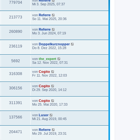
von
Referre
779704
Mi 3. Sep 2025, 07:37
von
Referre
213773
So 11. Mai 2025, 20:36
von
Referre
260890
Mo 3. Jun 2024, 07:19
von
Doppelkurznopper
236119
Do 8. Dez 2022, 15:28
von
the_expert
5692
Sa 12. Nov 2022, 07:31
von
Cogito
316308
Fr 11. Nov 2022, 12:03
von
Cogito
306156
Di 29. Sep 2020, 14:12
von
Cogito
311391
Mo 25. Mai 2020, 17:33
von
Lusor
137566
Mi 21. Aug 2019, 00:45
von
Referre
204471
Mo 29. Jul 2019, 23:31