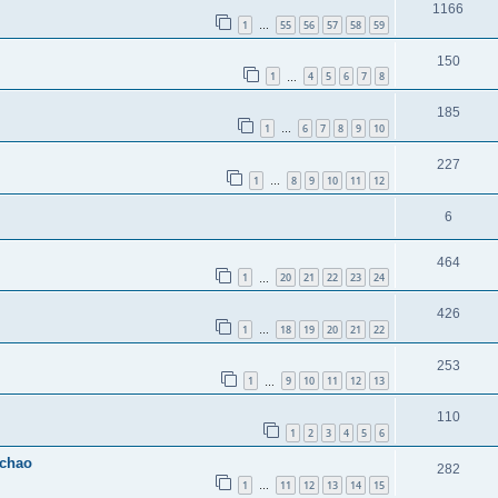
1166
1
55
56
57
58
59
…
150
1
4
5
6
7
8
…
185
1
6
7
8
9
10
…
227
1
8
9
10
11
12
…
6
464
1
20
21
22
23
24
…
426
1
18
19
20
21
22
…
253
1
9
10
11
12
13
…
110
1
2
3
4
5
6
gchao
282
1
11
12
13
14
15
…