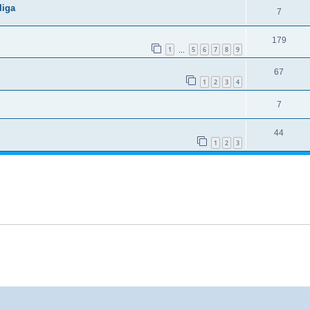
liga
7
179
1
5
6
7
8
9
…
67
1
2
3
4
7
44
1
2
3