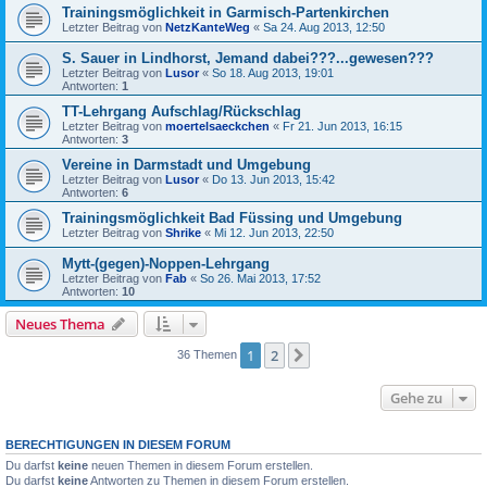
Trainingsmöglichkeit in Garmisch-Partenkirchen
Letzter Beitrag von
NetzKanteWeg
«
Sa 24. Aug 2013, 12:50
S. Sauer in Lindhorst, Jemand dabei???...gewesen???
Letzter Beitrag von
Lusor
«
So 18. Aug 2013, 19:01
Antworten:
1
TT-Lehrgang Aufschlag/Rückschlag
Letzter Beitrag von
moertelsaeckchen
«
Fr 21. Jun 2013, 16:15
Antworten:
3
Vereine in Darmstadt und Umgebung
Letzter Beitrag von
Lusor
«
Do 13. Jun 2013, 15:42
Antworten:
6
Trainingsmöglichkeit Bad Füssing und Umgebung
Letzter Beitrag von
Shrike
«
Mi 12. Jun 2013, 22:50
Mytt-(gegen)-Noppen-Lehrgang
Letzter Beitrag von
Fab
«
So 26. Mai 2013, 17:52
Antworten:
10
Neues Thema
1
2
Nächste
36 Themen
Gehe zu
BERECHTIGUNGEN IN DIESEM FORUM
Du darfst
keine
neuen Themen in diesem Forum erstellen.
Du darfst
keine
Antworten zu Themen in diesem Forum erstellen.