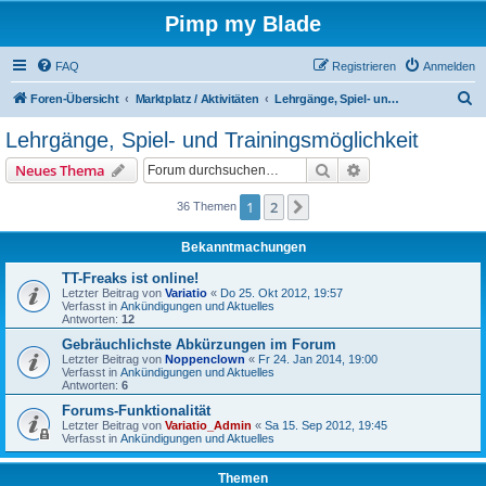
Pimp my Blade
FAQ
Registrieren
Anmelden
S
Foren-Übersicht
Marktplatz / Aktivitäten
Lehrgänge, Spiel- und Trainingsmöglichkeit
u
Lehrgänge, Spiel- und Trainingsmöglichkeit
c
Suche
Erweiterte Suche
Neues Thema
h
e
1
2
Nächste
36 Themen
Bekanntmachungen
TT-Freaks ist online!
Letzter Beitrag von
Variatio
«
Do 25. Okt 2012, 19:57
Verfasst in
Ankündigungen und Aktuelles
Antworten:
12
Gebräuchlichste Abkürzungen im Forum
Letzter Beitrag von
Noppenclown
«
Fr 24. Jan 2014, 19:00
Verfasst in
Ankündigungen und Aktuelles
Antworten:
6
Forums-Funktionalität
Letzter Beitrag von
Variatio_Admin
«
Sa 15. Sep 2012, 19:45
Verfasst in
Ankündigungen und Aktuelles
Themen