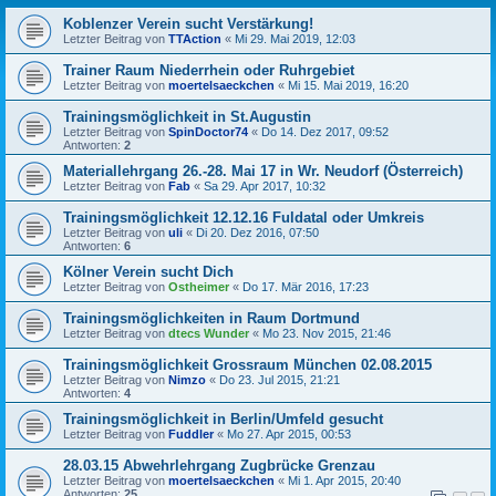
Koblenzer Verein sucht Verstärkung!
Letzter Beitrag von
TTAction
«
Mi 29. Mai 2019, 12:03
Trainer Raum Niederrhein oder Ruhrgebiet
Letzter Beitrag von
moertelsaeckchen
«
Mi 15. Mai 2019, 16:20
Trainingsmöglichkeit in St.Augustin
Letzter Beitrag von
SpinDoctor74
«
Do 14. Dez 2017, 09:52
Antworten:
2
Materiallehrgang 26.-28. Mai 17 in Wr. Neudorf (Österreich)
Letzter Beitrag von
Fab
«
Sa 29. Apr 2017, 10:32
Trainingsmöglichkeit 12.12.16 Fuldatal oder Umkreis
Letzter Beitrag von
uli
«
Di 20. Dez 2016, 07:50
Antworten:
6
Kölner Verein sucht Dich
Letzter Beitrag von
Ostheimer
«
Do 17. Mär 2016, 17:23
Trainingsmöglichkeiten in Raum Dortmund
Letzter Beitrag von
dtecs Wunder
«
Mo 23. Nov 2015, 21:46
Trainingsmöglichkeit Grossraum München 02.08.2015
Letzter Beitrag von
Nimzo
«
Do 23. Jul 2015, 21:21
Antworten:
4
Trainingsmöglichkeit in Berlin/Umfeld gesucht
Letzter Beitrag von
Fuddler
«
Mo 27. Apr 2015, 00:53
28.03.15 Abwehrlehrgang Zugbrücke Grenzau
Letzter Beitrag von
moertelsaeckchen
«
Mi 1. Apr 2015, 20:40
Antworten:
25