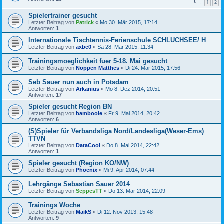
1
2
Spielertrainer gesucht
Letzter Beitrag von
Patrick
«
Mo 30. Mär 2015, 17:14
Antworten:
1
Internationale Tischtennis-Ferienschule SCHLUCHSEE/ H
Letzter Beitrag von
axbe0
«
Sa 28. Mär 2015, 11:34
Trainingsmoeglichkeit fuer 5-18. Mai gesucht
Letzter Beitrag von
Noppen Matthes
«
Di 24. Mär 2015, 17:56
Seb Sauer nun auch in Potsdam
Letzter Beitrag von
Arkanius
«
Mo 8. Dez 2014, 20:51
Antworten:
17
Spieler gesucht Region BN
Letzter Beitrag von
bamboole
«
Fr 9. Mai 2014, 20:42
Antworten:
6
(S)Spieler für Verbandsliga Nord/Landesliga(Weser-Ems)
TTVN
Letzter Beitrag von
DataCool
«
Do 8. Mai 2014, 22:42
Antworten:
1
Spieler gesucht (Region KO/NW)
Letzter Beitrag von
Phoenix
«
Mi 9. Apr 2014, 07:44
Lehrgänge Sebastian Sauer 2014
Letzter Beitrag von
SeppesTT
«
Do 13. Mär 2014, 22:09
Trainings Woche
Letzter Beitrag von
MaikS
«
Di 12. Nov 2013, 15:48
Antworten:
9