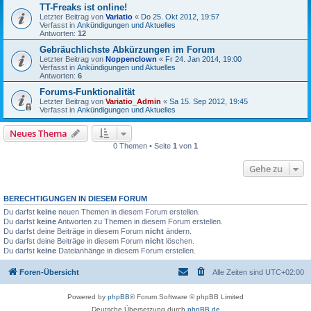
TT-Freaks ist online!
Letzter Beitrag von
Variatio
«
Do 25. Okt 2012, 19:57
Verfasst in
Ankündigungen und Aktuelles
Antworten:
12
Gebräuchlichste Abkürzungen im Forum
Letzter Beitrag von
Noppenclown
«
Fr 24. Jan 2014, 19:00
Verfasst in
Ankündigungen und Aktuelles
Antworten:
6
Forums-Funktionalität
Letzter Beitrag von
Variatio_Admin
«
Sa 15. Sep 2012, 19:45
Verfasst in
Ankündigungen und Aktuelles
Neues Thema
0 Themen • Seite
1
von
1
Gehe zu
BERECHTIGUNGEN IN DIESEM FORUM
Du darfst
keine
neuen Themen in diesem Forum erstellen.
Du darfst
keine
Antworten zu Themen in diesem Forum erstellen.
Du darfst deine Beiträge in diesem Forum
nicht
ändern.
Du darfst deine Beiträge in diesem Forum
nicht
löschen.
Du darfst
keine
Dateianhänge in diesem Forum erstellen.
Foren-Übersicht
Alle Zeiten sind
UTC+02:00
Powered by
phpBB
® Forum Software © phpBB Limited
Deutsche Übersetzung durch
phpBB.de