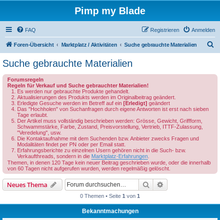
Pimp my Blade
FAQ
Registrieren
Anmelden
S
Foren-Übersicht
Marktplatz / Aktivitäten
Suche gebrauchte Materialien
u
Suche gebrauchte Materialien
c
Forumsregeln
h
Regeln für Verkauf und Suche gebrauchter Materialien!
Es werden nur gebrauchte Produkte gehandelt.
e
Aktualisierungen des Produkts werden im Originalbeitrag geändert.
Erledigte Gesuche werden im Betreff auf ein
[Erledigt]
geändert
Das "Hochholen" von Suchanfragen durch eigene Antworten ist erst nach sieben
Tage erlaubt.
Der Artikel muss vollständig beschrieben werden: Grösse, Gewicht, Griffform,
Schwammstärke, Farbe, Zustand, Preisvorstellung, Vertrieb, ITTF-Zulassung,
"Veredelung", usw.
Die Kontaktaufnahme mit dem Suchenden bzw. Anbieter zwecks Fragen und
Modalitäten findet per PN oder per Email statt.
Erfahrungsberichte zu einzelnen Usern gehören nicht in die Such- bzw.
Verkaufthreads, sondern in die
Marktplatz-Erfahrungen
.
Themen, in denen 120 Tage kein neuer Beitrag geschrieben wurde, oder die innerhalb
von 60 Tagen nicht aufgerufen wurden, werden regelmäßig gelöscht.
Suche
Erweiterte Suche
Neues Thema
0 Themen • Seite
1
von
1
Bekanntmachungen