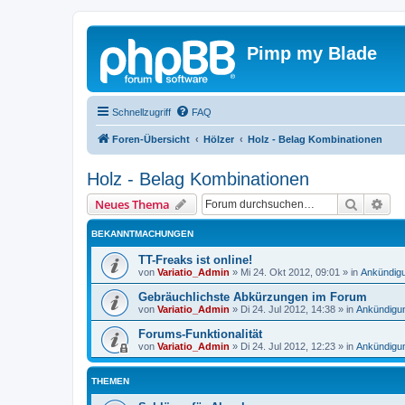
Pimp my Blade
Schnellzugriff
FAQ
Foren-Übersicht
Hölzer
Holz - Belag Kombinationen
Holz - Belag Kombinationen
Suche
Erw
Neues Thema
BEKANNTMACHUNGEN
TT-Freaks ist online!
von
Variatio_Admin
»
Mi 24. Okt 2012, 09:01
» in
Ankündigu
Gebräuchlichste Abkürzungen im Forum
von
Variatio_Admin
»
Di 24. Jul 2012, 14:38
» in
Ankündigun
Forums-Funktionalität
von
Variatio_Admin
»
Di 24. Jul 2012, 12:23
» in
Ankündigun
THEMEN