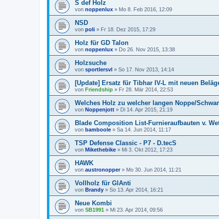
S def Holz
von
noppenlux
»
Mo 8. Feb 2016, 12:09
NSD
von
poli
»
Fr 18. Dez 2015, 17:29
Holz für GD Talon
von
noppenlux
»
Do 26. Nov 2015, 13:38
Holzsuche
von
sportlersvl
»
So 17. Nov 2013, 14:14
[Update] Ersatz für Tibhar IV-L mit neuen Beläg
von
Friendship
»
Fr 28. Mär 2014, 22:53
Welches Holz zu welcher langen Noppe/Schw
von
Noppenjott
»
Di 14. Apr 2015, 21:19
Blade Composition List-Furnieraufbauten v. We
von
bamboole
»
Sa 14. Jun 2014, 11:17
TSP Defense Classic - P7 - D.tecS
von
Mikethebike
»
Mi 3. Okt 2012, 17:23
HAWK
von
austronopper
»
Mo 30. Jun 2014, 11:21
Vollholz für GlAnti
von
Brandy
»
So 13. Apr 2014, 16:21
Neue Kombi
von
SB1991
»
Mi 23. Apr 2014, 09:56