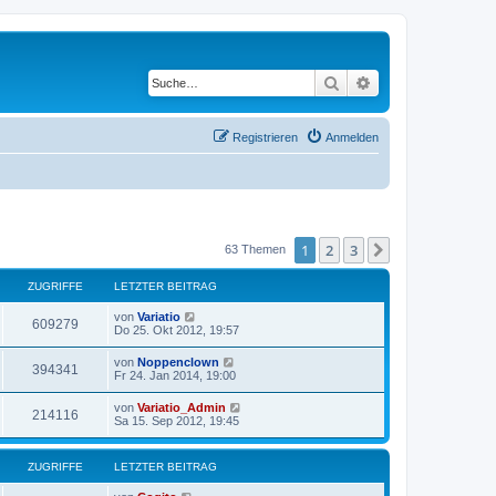
Suche
Erweiterte Suche
Registrieren
Anmelden
1
2
3
Nächste
63 Themen
ZUGRIFFE
LETZTER BEITRAG
von
Variatio
609279
Do 25. Okt 2012, 19:57
von
Noppenclown
394341
Fr 24. Jan 2014, 19:00
von
Variatio_Admin
214116
Sa 15. Sep 2012, 19:45
ZUGRIFFE
LETZTER BEITRAG