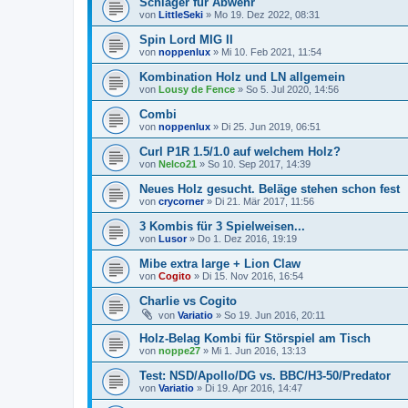
Schläger für Abwehr
von
LittleSeki
»
Mo 19. Dez 2022, 08:31
Spin Lord MIG II
von
noppenlux
»
Mi 10. Feb 2021, 11:54
Kombination Holz und LN allgemein
von
Lousy de Fence
»
So 5. Jul 2020, 14:56
Combi
von
noppenlux
»
Di 25. Jun 2019, 06:51
Curl P1R 1.5/1.0 auf welchem Holz?
von
Nelco21
»
So 10. Sep 2017, 14:39
Neues Holz gesucht. Beläge stehen schon fest
von
crycorner
»
Di 21. Mär 2017, 11:56
3 Kombis für 3 Spielweisen...
von
Lusor
»
Do 1. Dez 2016, 19:19
Mibe extra large + Lion Claw
von
Cogito
»
Di 15. Nov 2016, 16:54
Charlie vs Cogito
von
Variatio
»
So 19. Jun 2016, 20:11
Holz-Belag Kombi für Störspiel am Tisch
von
noppe27
»
Mi 1. Jun 2016, 13:13
Test: NSD/Apollo/DG vs. BBC/H3-50/Predator
von
Variatio
»
Di 19. Apr 2016, 14:47