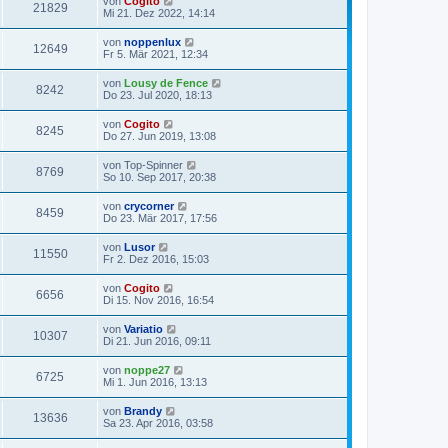
von
Cogito
21829
Mi 21. Dez 2022, 14:14
von
noppenlux
12649
Fr 5. Mär 2021, 12:34
von
Lousy de Fence
8242
Do 23. Jul 2020, 18:13
von
Cogito
8245
Do 27. Jun 2019, 13:08
von
Top-Spinner
8769
So 10. Sep 2017, 20:38
von
crycorner
8459
Do 23. Mär 2017, 17:56
von
Lusor
11550
Fr 2. Dez 2016, 15:03
von
Cogito
6656
Di 15. Nov 2016, 16:54
von
Variatio
10307
Di 21. Jun 2016, 09:11
von
noppe27
6725
Mi 1. Jun 2016, 13:13
von
Brandy
13636
Sa 23. Apr 2016, 03:58