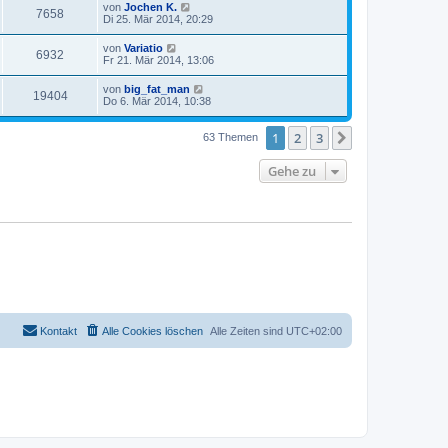
von
Jochen K.
7658
Di 25. Mär 2014, 20:29
von
Variatio
6932
Fr 21. Mär 2014, 13:06
von
big_fat_man
19404
Do 6. Mär 2014, 10:38
1
2
3
Nächste
63 Themen
Gehe zu
Kontakt
Alle Cookies löschen
Alle Zeiten sind
UTC+02:00