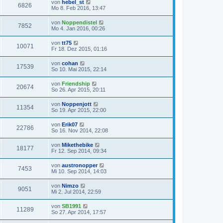
von
hebel_st
6826
Mo 8. Feb 2016, 13:47
von
Noppendistel
7852
Mo 4. Jan 2016, 00:26
von
tt75
10071
Fr 18. Dez 2015, 01:16
von
cohan
17539
So 10. Mai 2015, 22:14
von
Friendship
20674
So 26. Apr 2015, 20:11
von
Noppenjott
11354
So 19. Apr 2015, 22:00
von
Erik07
22786
So 16. Nov 2014, 22:08
von
Mikethebike
18177
Fr 12. Sep 2014, 09:34
von
austronopper
7453
Mi 10. Sep 2014, 14:03
von
Nimzo
9051
Mi 2. Jul 2014, 22:59
von
SB1991
11289
So 27. Apr 2014, 17:57