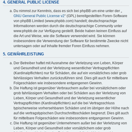
4. GENERAL PUBLIC LICENSE
Du nimmst zur Kenntnis, dass es sich bei phpBB um eine unter der „
GNU General Public License v2
“ (GPL) bereitgestellten Foren-Software
von phpBB Limited (www.phpbb.com) handelt; deutschsprachige
Informationen werden durch die deutschsprachige Community unter
www.phpbb.de zur Verfügung gestellt. Beide haben keinen Einfluss auf
die Art und Weise, wie die Software verwendet wird. Sie können
insbesondere die Verwendung der Software für bestimmte Zwecke nicht
untersagen oder auf Inhalte fremder Foren Einfluss nehmen.
5. GEWÄHRLEISTUNG
Der Betreiber haftet mit Ausnahme der Verletzung von Leben, Körper
und Gesundheit und der Verletzung wesentlicher Vertragspflichten
(Kardinalpflichten) nur für Schäden, die auf ein vorsätzliches oder grob
fahrlässiges Verhalten zurückzuführen sind. Dies gilt auch für mittelbare
Folgeschäden wie insbesondere entgangenen Gewinn.
Die Haftung ist gegenüber Verbrauchern außer bei vorsätzlichem oder
grob fahrlässigem Verhalten oder bei Schäden aus der Verletzung von
Leben, Körper und Gesundheit und der Verletzung wesentlicher
Vertragspflichten (Kardinalpflichten) auf die bei Vertragsschluss
typischerweise vorhersehbaren Schäden und im übrigen der Höhe nach
auf die vertragstypischen Durchschnittsschäden begrenzt. Dies gilt auch
für mittelbare Folgeschäden wie insbesondere entgangenen Gewinn.
Die Haftung ist gegenüber Unternehmern außer bei der Verletzung von
Leben, Körper und Gesundheit oder vorsätzlichem oder grob