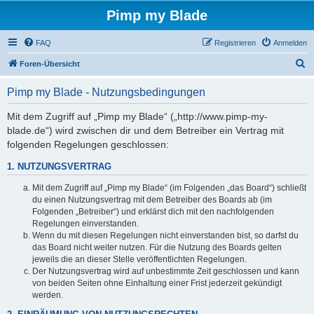
Pimp my Blade
FAQ
Registrieren
Anmelden
S
Foren-Übersicht
u
Pimp my Blade - Nutzungsbedingungen
c
h
Mit dem Zugriff auf „Pimp my Blade“ („http://www.pimp-my-
blade.de“) wird zwischen dir und dem Betreiber ein Vertrag mit
e
folgenden Regelungen geschlossen:
1. NUTZUNGSVERTRAG
Mit dem Zugriff auf „Pimp my Blade“ (im Folgenden „das Board“) schließt
du einen Nutzungsvertrag mit dem Betreiber des Boards ab (im
Folgenden „Betreiber“) und erklärst dich mit den nachfolgenden
Regelungen einverstanden.
Wenn du mit diesen Regelungen nicht einverstanden bist, so darfst du
das Board nicht weiter nutzen. Für die Nutzung des Boards gelten
jeweils die an dieser Stelle veröffentlichten Regelungen.
Der Nutzungsvertrag wird auf unbestimmte Zeit geschlossen und kann
von beiden Seiten ohne Einhaltung einer Frist jederzeit gekündigt
werden.