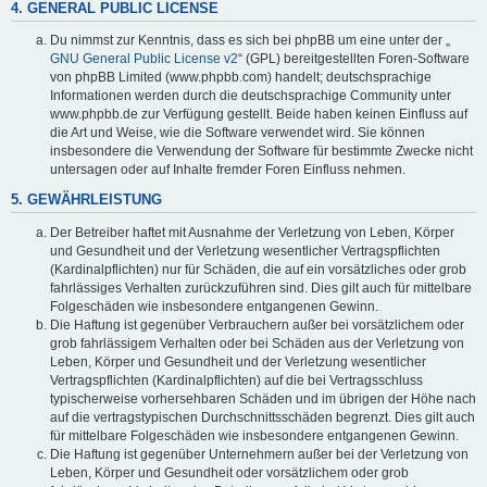
4. GENERAL PUBLIC LICENSE
Du nimmst zur Kenntnis, dass es sich bei phpBB um eine unter der „
GNU General Public License v2
“ (GPL) bereitgestellten Foren-Software
von phpBB Limited (www.phpbb.com) handelt; deutschsprachige
Informationen werden durch die deutschsprachige Community unter
www.phpbb.de zur Verfügung gestellt. Beide haben keinen Einfluss auf
die Art und Weise, wie die Software verwendet wird. Sie können
insbesondere die Verwendung der Software für bestimmte Zwecke nicht
untersagen oder auf Inhalte fremder Foren Einfluss nehmen.
5. GEWÄHRLEISTUNG
Der Betreiber haftet mit Ausnahme der Verletzung von Leben, Körper
und Gesundheit und der Verletzung wesentlicher Vertragspflichten
(Kardinalpflichten) nur für Schäden, die auf ein vorsätzliches oder grob
fahrlässiges Verhalten zurückzuführen sind. Dies gilt auch für mittelbare
Folgeschäden wie insbesondere entgangenen Gewinn.
Die Haftung ist gegenüber Verbrauchern außer bei vorsätzlichem oder
grob fahrlässigem Verhalten oder bei Schäden aus der Verletzung von
Leben, Körper und Gesundheit und der Verletzung wesentlicher
Vertragspflichten (Kardinalpflichten) auf die bei Vertragsschluss
typischerweise vorhersehbaren Schäden und im übrigen der Höhe nach
auf die vertragstypischen Durchschnittsschäden begrenzt. Dies gilt auch
für mittelbare Folgeschäden wie insbesondere entgangenen Gewinn.
Die Haftung ist gegenüber Unternehmern außer bei der Verletzung von
Leben, Körper und Gesundheit oder vorsätzlichem oder grob