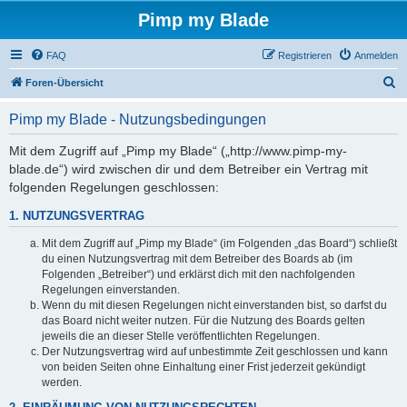
Pimp my Blade
FAQ
Registrieren
Anmelden
S
Foren-Übersicht
u
Pimp my Blade - Nutzungsbedingungen
c
h
Mit dem Zugriff auf „Pimp my Blade“ („http://www.pimp-my-
blade.de“) wird zwischen dir und dem Betreiber ein Vertrag mit
e
folgenden Regelungen geschlossen:
1. NUTZUNGSVERTRAG
Mit dem Zugriff auf „Pimp my Blade“ (im Folgenden „das Board“) schließt
du einen Nutzungsvertrag mit dem Betreiber des Boards ab (im
Folgenden „Betreiber“) und erklärst dich mit den nachfolgenden
Regelungen einverstanden.
Wenn du mit diesen Regelungen nicht einverstanden bist, so darfst du
das Board nicht weiter nutzen. Für die Nutzung des Boards gelten
jeweils die an dieser Stelle veröffentlichten Regelungen.
Der Nutzungsvertrag wird auf unbestimmte Zeit geschlossen und kann
von beiden Seiten ohne Einhaltung einer Frist jederzeit gekündigt
werden.