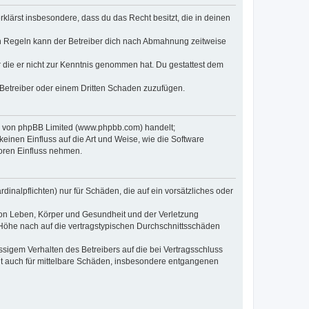
erklärst insbesondere, dass du das Recht besitzt, die in deinen
n Regeln kann der Betreiber dich nach Abmahnung zeitweise
er die er nicht zur Kenntnis genommen hat. Du gestattest dem
 Betreiber oder einem Dritten Schaden zuzufügen.
re von phpBB Limited (www.phpbb.com) handelt;
inen Einfluss auf die Art und Weise, wie die Software
oren Einfluss nehmen.
inalpflichten) nur für Schäden, die auf ein vorsätzliches oder
von Leben, Körper und Gesundheit und der Verletzung
r Höhe nach auf die vertragstypischen Durchschnittsschäden
sigem Verhalten des Betreibers auf die bei Vertragsschluss
lt auch für mittelbare Schäden, insbesondere entgangenen