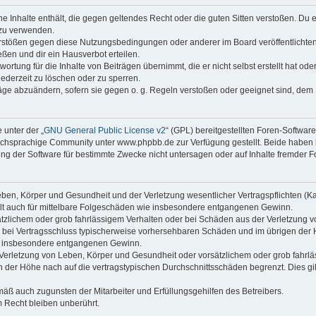
ine Inhalte enthält, die gegen geltendes Recht oder die guten Sitten verstoßen. Du 
 zu verwenden.
erstößen gegen diese Nutzungsbedingungen oder anderer im Board veröffentlichte
ßen und dir ein Hausverbot erteilen.
ortung für die Inhalte von Beiträgen übernimmt, die er nicht selbst erstellt hat od
jederzeit zu löschen oder zu sperren.
räge abzuändern, sofern sie gegen o. g. Regeln verstoßen oder geeignet sind, dem
 unter der „
GNU General Public License v2
“ (GPL) bereitgestellten Foren-Softwa
chsprachige Community unter www.phpbb.de zur Verfügung gestellt. Beide haben ke
g der Software für bestimmte Zwecke nicht untersagen oder auf Inhalte fremder F
ben, Körper und Gesundheit und der Verletzung wesentlicher Vertragspflichten (Kard
gilt auch für mittelbare Folgeschäden wie insbesondere entgangenen Gewinn.
ätzlichem oder grob fahrlässigem Verhalten oder bei Schäden aus der Verletzung 
 die bei Vertragsschluss typischerweise vorhersehbaren Schäden und im übrigen de
wie insbesondere entgangenen Gewinn.
erletzung von Leben, Körper und Gesundheit oder vorsätzlichem oder grob fahrläs
der Höhe nach auf die vertragstypischen Durchschnittsschäden begrenzt. Dies gi
mäß auch zugunsten der Mitarbeiter und Erfüllungsgehilfen des Betreibers.
 Recht bleiben unberührt.