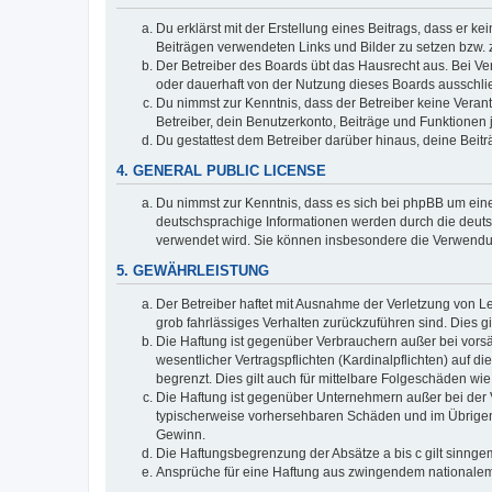
Du erklärst mit der Erstellung eines Beitrags, dass er ke
Beiträgen verwendeten Links und Bilder zu setzen bzw.
Der Betreiber des Boards übt das Hausrecht aus. Bei V
oder dauerhaft von der Nutzung dieses Boards ausschlie
Du nimmst zur Kenntnis, dass der Betreiber keine Verantw
Betreiber, dein Benutzerkonto, Beiträge und Funktionen 
Du gestattest dem Betreiber darüber hinaus, deine Beit
4. GENERAL PUBLIC LICENSE
Du nimmst zur Kenntnis, dass es sich bei phpBB um eine
deutschsprachige Informationen werden durch die deuts
verwendet wird. Sie können insbesondere die Verwendun
5. GEWÄHRLEISTUNG
Der Betreiber haftet mit Ausnahme der Verletzung von Le
grob fahrlässiges Verhalten zurückzuführen sind. Dies 
Die Haftung ist gegenüber Verbrauchern außer bei vors
wesentlicher Vertragspflichten (Kardinalpflichten) auf
begrenzt. Dies gilt auch für mittelbare Folgeschäden 
Die Haftung ist gegenüber Unternehmern außer bei der V
typischerweise vorhersehbaren Schäden und im Übrigen 
Gewinn.
Die Haftungsbegrenzung der Absätze a bis c gilt sinnge
Ansprüche für eine Haftung aus zwingendem nationalem