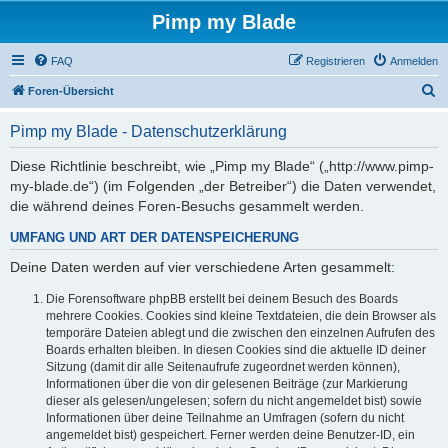
Pimp my Blade
FAQ
Registrieren
Anmelden
S
Foren-Übersicht
u
Pimp my Blade - Datenschutzerklärung
c
h
Diese Richtlinie beschreibt, wie „Pimp my Blade“ („http://www.pimp-
my-blade.de“) (im Folgenden „der Betreiber“) die Daten verwendet,
e
die während deines Foren-Besuchs gesammelt werden.
UMFANG UND ART DER DATENSPEICHERUNG
Deine Daten werden auf vier verschiedene Arten gesammelt:
Die Forensoftware phpBB erstellt bei deinem Besuch des Boards
mehrere Cookies. Cookies sind kleine Textdateien, die dein Browser als
temporäre Dateien ablegt und die zwischen den einzelnen Aufrufen des
Boards erhalten bleiben. In diesen Cookies sind die aktuelle ID deiner
Sitzung (damit dir alle Seitenaufrufe zugeordnet werden können),
Informationen über die von dir gelesenen Beiträge (zur Markierung
dieser als gelesen/ungelesen; sofern du nicht angemeldet bist) sowie
Informationen über deine Teilnahme an Umfragen (sofern du nicht
angemeldet bist) gespeichert. Ferner werden deine Benutzer-ID, ein