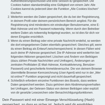
Authentifizierungsschlüssel und eine Session-ID gespeichert. Die
Cookies haben standardmäßig eine Gültigkeit von einem Jahr. Alle
Cookies kannst du jederzeit über die Funktion „Alle Cookies löschen“
löschen.
Weiterhin werden die Daten gespeichert, die du bei der Registrierung,
in deinem Profil oder deinem persönlichem Bereich angibst. Für die
Registrierung sind mindestens ein eindeutiger Benutzername, eine E-
Mail-Adresse und ein Passwort notwendig. Wenn durch den Betreiber
weitere Daten als notwendig festgelegt wurden, so ist dies für dich vor
deren Eingabe ersichtlich.
Wenn du einen Beitrag oder eine private Nachricht erstellst, so werden
die dort eingegebenen Daten ebenfalls gespeichert. Gleiches gilt, wenn
du einen Beitrag als Entwurf zwischenspeicherst. In diesen Fällen wird
auch deine IP-Adresse gespeichert. Die IP-Adresse wird weiterhin bei
folgenden Aktionen gespeichert: Löschen und Ändern von Beiträgen
(dazu zählen Private Nachrichten und Umfragen), Änderungen an
zentralen Profildaten (E-Mail-Adresse, Kontoaktivierung, Benutzer-
Passwort) und gescheiterte Anmeldeversuche. Die von deinem Browser
übermittelte Browser-Kennzeichnung (User Agent) wird nur in der „Wer
ist online?“-Funktion angezeigt und nicht dauerhaft gespeichert.
Schließlich erfordern einzelne Funktionen des Boards, dass weitere
Daten gespeichert werden. Dazu gehören dein Abstimmungsverhalten
bei Umfragen, der Gelesen-Status von deinen Beiträgen oder explizit
von dir gesetzte Lesezeichen oder Benachrichtigungsfunktionen.
Dein Passwort wird mit einer Einwege-Verschlüsselung (Hash)
gespeichert, so dass es sicher ist. Jedoch wird dir empfohlen,