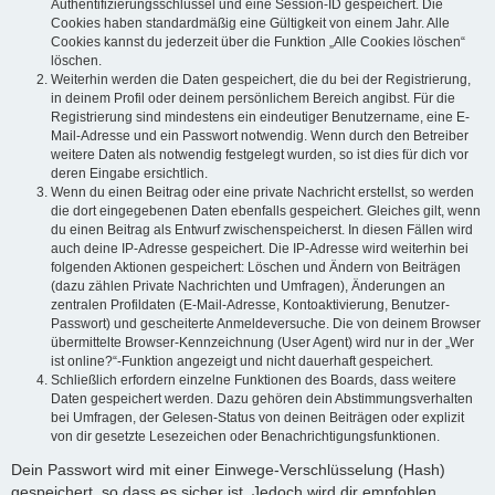
Authentifizierungsschlüssel und eine Session-ID gespeichert. Die
Cookies haben standardmäßig eine Gültigkeit von einem Jahr. Alle
Cookies kannst du jederzeit über die Funktion „Alle Cookies löschen“
löschen.
Weiterhin werden die Daten gespeichert, die du bei der Registrierung,
in deinem Profil oder deinem persönlichem Bereich angibst. Für die
Registrierung sind mindestens ein eindeutiger Benutzername, eine E-
Mail-Adresse und ein Passwort notwendig. Wenn durch den Betreiber
weitere Daten als notwendig festgelegt wurden, so ist dies für dich vor
deren Eingabe ersichtlich.
Wenn du einen Beitrag oder eine private Nachricht erstellst, so werden
die dort eingegebenen Daten ebenfalls gespeichert. Gleiches gilt, wenn
du einen Beitrag als Entwurf zwischenspeicherst. In diesen Fällen wird
auch deine IP-Adresse gespeichert. Die IP-Adresse wird weiterhin bei
folgenden Aktionen gespeichert: Löschen und Ändern von Beiträgen
(dazu zählen Private Nachrichten und Umfragen), Änderungen an
zentralen Profildaten (E-Mail-Adresse, Kontoaktivierung, Benutzer-
Passwort) und gescheiterte Anmeldeversuche. Die von deinem Browser
übermittelte Browser-Kennzeichnung (User Agent) wird nur in der „Wer
ist online?“-Funktion angezeigt und nicht dauerhaft gespeichert.
Schließlich erfordern einzelne Funktionen des Boards, dass weitere
Daten gespeichert werden. Dazu gehören dein Abstimmungsverhalten
bei Umfragen, der Gelesen-Status von deinen Beiträgen oder explizit
von dir gesetzte Lesezeichen oder Benachrichtigungsfunktionen.
Dein Passwort wird mit einer Einwege-Verschlüsselung (Hash)
gespeichert, so dass es sicher ist. Jedoch wird dir empfohlen,