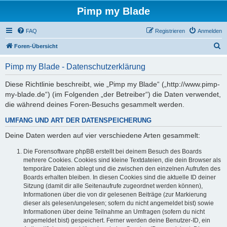
Pimp my Blade
FAQ
Registrieren
Anmelden
S
Foren-Übersicht
u
Pimp my Blade - Datenschutzerklärung
c
h
Diese Richtlinie beschreibt, wie „Pimp my Blade“ („http://www.pimp-
my-blade.de“) (im Folgenden „der Betreiber“) die Daten verwendet,
e
die während deines Foren-Besuchs gesammelt werden.
UMFANG UND ART DER DATENSPEICHERUNG
Deine Daten werden auf vier verschiedene Arten gesammelt:
Die Forensoftware phpBB erstellt bei deinem Besuch des Boards
mehrere Cookies. Cookies sind kleine Textdateien, die dein Browser als
temporäre Dateien ablegt und die zwischen den einzelnen Aufrufen des
Boards erhalten bleiben. In diesen Cookies sind die aktuelle ID deiner
Sitzung (damit dir alle Seitenaufrufe zugeordnet werden können),
Informationen über die von dir gelesenen Beiträge (zur Markierung
dieser als gelesen/ungelesen; sofern du nicht angemeldet bist) sowie
Informationen über deine Teilnahme an Umfragen (sofern du nicht
angemeldet bist) gespeichert. Ferner werden deine Benutzer-ID, ein