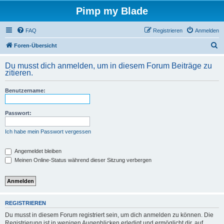
Pimp my Blade
FAQ
Registrieren
Anmelden
S
Foren-Übersicht
u
Du musst dich anmelden, um in diesem Forum Beiträge zu
c
zitieren.
h
Benutzername:
e
Passwort:
Ich habe mein Passwort vergessen
Angemeldet bleiben
Meinen Online-Status während dieser Sitzung verbergen
REGISTRIEREN
Du musst in diesem Forum registriert sein, um dich anmelden zu können. Die
Registrierung ist in wenigen Augenblicken erledigt und ermöglicht dir, auf