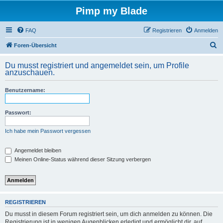
Pimp my Blade
FAQ
Registrieren
Anmelden
S
Foren-Übersicht
u
Du musst registriert und angemeldet sein, um Profile
c
anzuschauen.
h
Benutzername:
e
Passwort:
Ich habe mein Passwort vergessen
Angemeldet bleiben
Meinen Online-Status während dieser Sitzung verbergen
REGISTRIEREN
Du musst in diesem Forum registriert sein, um dich anmelden zu können. Die
Registrierung ist in wenigen Augenblicken erledigt und ermöglicht dir, auf