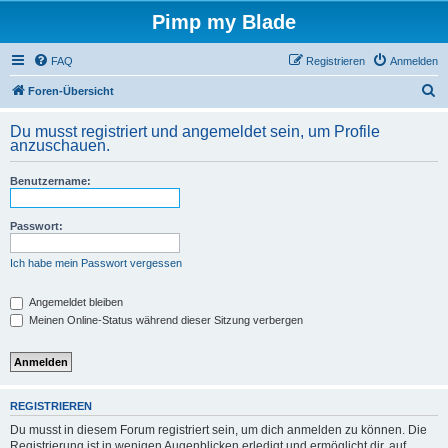
Pimp my Blade
FAQ
Registrieren
Anmelden
S
Foren-Übersicht
u
Du musst registriert und angemeldet sein, um Profile
c
anzuschauen.
h
Benutzername:
e
Passwort:
Ich habe mein Passwort vergessen
Angemeldet bleiben
Meinen Online-Status während dieser Sitzung verbergen
REGISTRIEREN
Du musst in diesem Forum registriert sein, um dich anmelden zu können. Die
Registrierung ist in wenigen Augenblicken erledigt und ermöglicht dir, auf